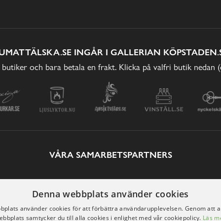
UMATTÄLSKA.SE INGÅR I GALLERIAN KÖPSTADEN.
 butiker och bara betala en frakt. Klicka på valfri butik nedan 
VÅRA SAMARBETSPARTNERS
Denna webbplats använder cookies
plats använder cookies för att förbättra användarupplevelsen. Genom att 
ebbplats samtycker du till alla cookies i enlighet med vår cookiepolicy.
Läs m