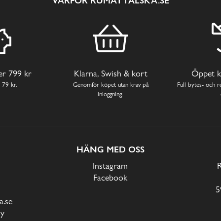
VARFÖR RUMATTÄLSKA.SE
ver 799 kr
Klarna, Swish & kort
Öppet k
 79 kr.
Genomför köpet utan krav på
Full bytes- och re
inloggning.
HÄNG MED OSS
Instagram
Facebook
5
.se
cy