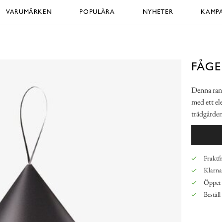
VARUMÄRKEN
POPULÄRA
NYHETER
KAMPA
FÅG
Denna rand
med ett el
trädgårde
Fraktfr
Klarna,
Öppet 
Beställ