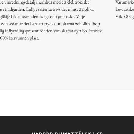
 en inredningsdetalj inomhus med ett elektroniskt
Varumärk
 i trädgården. Enligt tester så trivs det minst 22 olika
Lev. arti
r glädje både utseendemässigt och praktiskt. Varje
Vikt: 83 g
 och sedan är det bara att trycka ut bitarna och sätta ihop
lig inflyttningspresent för den som skaffat nytt bo. Storlek
100% återvunnen plast.