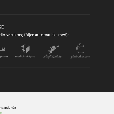
SE
(din varukorg följer automatiskt med):
använda vår
er