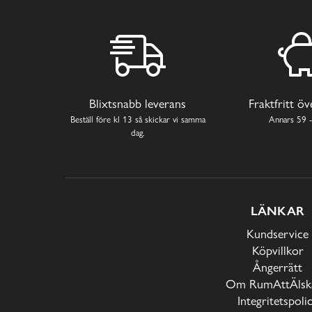
Blixtsnabb leverans
Fraktfritt ö
Beställ före kl 13 så skickar vi samma
Annars 59 -
dag.
LÄNKAR
Kundservice
Köpvillkor
Ångerrätt
Om RumAttÄlska
Integritetspoli