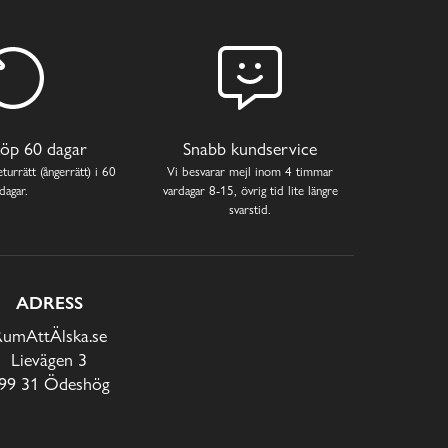
öp 60 dagar
Snabb kundservice
turrätt (ångerrätt) i 60
Vi besvarar mejl inom 4 timmar
dagar.
vardagar 8-15, övrig tid lite längre
svarstid.
ADRESS
RumAttÄlska.se
Lievägen 3
99 31 Ödeshög