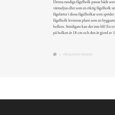
Denna randiga fågelholk passar både som
värmeljus eller som en riktig fågelholk ute
fågelarter i dessa fågelholkar som spride
fågelholk levereras plant som en byggsats
holken. Smidigare kan det inte bli! En ro
på holken är 18 cm och den är gjord av 
FÅGELHOLK RANDIG