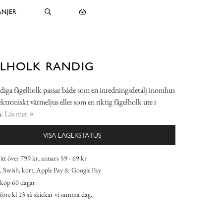
NJER
ELHOLK RANDIG
iga fågelholk passar både som en inredningsdetalj inomhus
ektroniskt värmeljus eller som en riktig fågelholk ute i
n.
Läs mer
VISA LAGERSTATUS
itt över 799 kr, annars 59 - 69 kr
 Swish, kort, Apple Pay & Google Pay
köp 60 dagar
 före kl 13 så skickar vi samma dag.