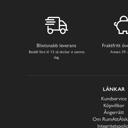
Blixtsnabb leverans
Fraktfritt ö
Beställ före kl 13 så skickar vi samma
Annars 59 -
dag.
LÄNKAR
Kundservice
Köpvillkor
Ångerrätt
Om RumAttÄlska
Integritetspoli