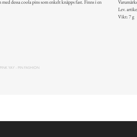
an med dessa coola pins som enkelt knäpps fast. Finns i en
Varumärk
Lev. arti
Vikt: 7 g
PINK YAY - PIN FASHION