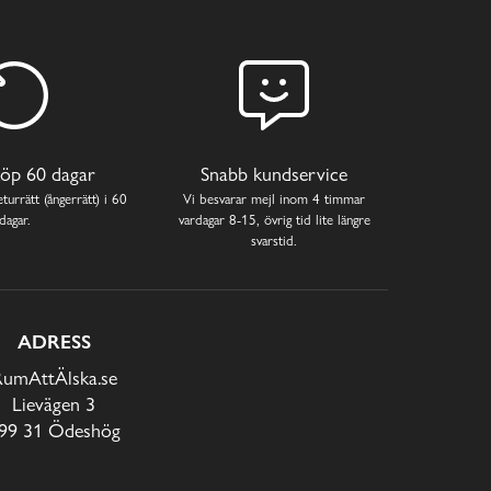
öp 60 dagar
Snabb kundservice
turrätt (ångerrätt) i 60
Vi besvarar mejl inom 4 timmar
dagar.
vardagar 8-15, övrig tid lite längre
svarstid.
ADRESS
RumAttÄlska.se
Lievägen 3
99 31 Ödeshög