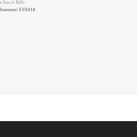
e:
Sass & Belle
kelnummer: EVA018