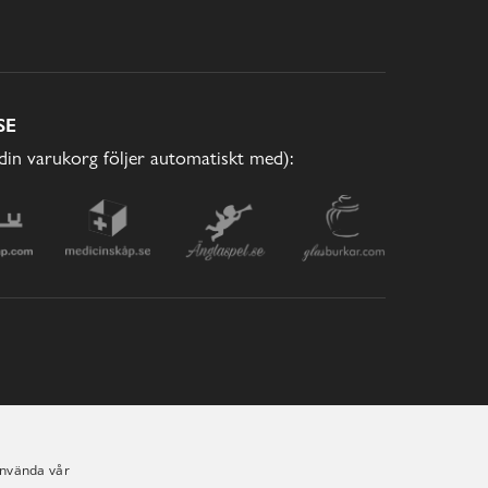
SE
(din varukorg följer automatiskt med):
använda vår