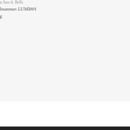
e:
Sass & Belle
ikelnummer: LUMI005
 g