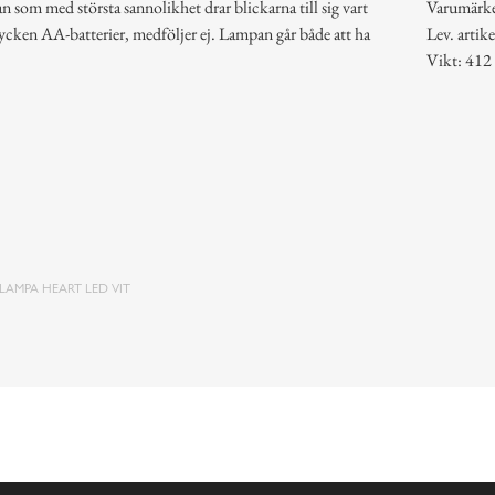
 som med största sannolikhet drar blickarna till sig vart
Varumärk
tycken AA-batterier, medföljer ej. Lampan går både att ha
Lev. art
Vikt: 412
LAMPA HEART LED VIT