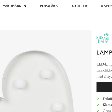
VARUMÄRKEN
POPULÄRA
NYHETER
KAMPA
LAMP
LED-lampa
sannolikhet
med 2 styc
Fraktfr
Klarna,
Öppet 