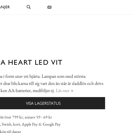
NJER
A HEART LED VIT
 i form utav ett hjärta. Lampan som med största
 drar blickarna till sig vart den än står är sladdlös och drivs
ken AA-batterier, medföljer ej.
Läs mer
VISA LAGERSTATUS
itt över 799 kr, annars 59 - 69 kr
 Swish, kort, Apple Pay & Google Pay
köp 60 dagar