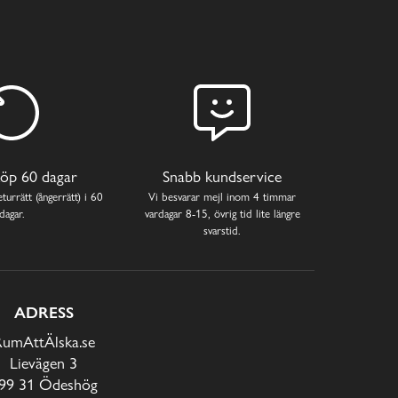
öp 60 dagar
Snabb kundservice
turrätt (ångerrätt) i 60
Vi besvarar mejl inom 4 timmar
dagar.
vardagar 8-15, övrig tid lite längre
svarstid.
ADRESS
RumAttÄlska.se
Lievägen 3
99 31 Ödeshög