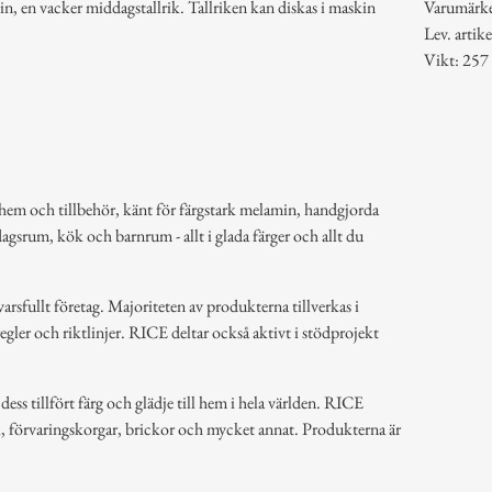
min, en vacker middagstallrik. Tallriken kan diskas i maskin
Varumärk
Lev. art
Vikt: 257
hem och tillbehör, känt för färgstark melamin, handgjorda
dagsrum, kök och barnrum - allt i glada färger och allt du
arsfullt företag. Majoriteten av produkterna tillverkas i
regler och riktlinjer. RICE deltar också aktivt i stödprojekt
ss tillfört färg och glädje till hem i hela världen. RICE
k, förvaringskorgar, brickor och mycket annat. Produkterna är