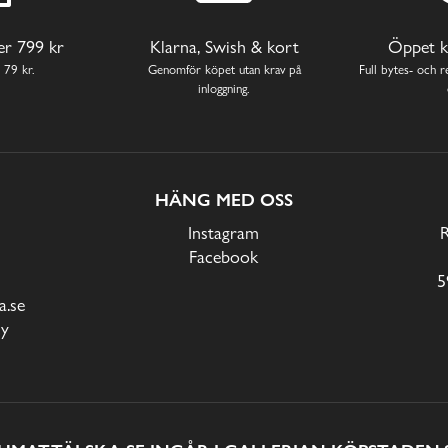
ver 799 kr
Klarna, Swish & kort
Öppet k
 79 kr.
Genomför köpet utan krav på
Full bytes- och re
inloggning.
HÄNG MED OSS
Instagram
Facebook
5
.se
cy