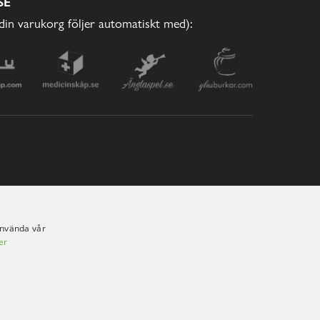
SE
(din varukorg följer automatiskt med):
använda vår
er