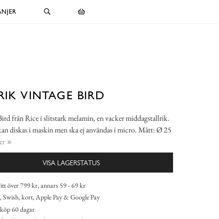
NJER
RIK VINTAGE BIRD
Bird från Rice i slitstark melamin, en vacker middagstallrik.
kan diskas i maskin men ska ej användas i micro. Mått: Ø 25
er
VISA LAGERSTATUS
itt över 799 kr, annars 59 - 69 kr
 Swish, kort, Apple Pay & Google Pay
köp 60 dagar