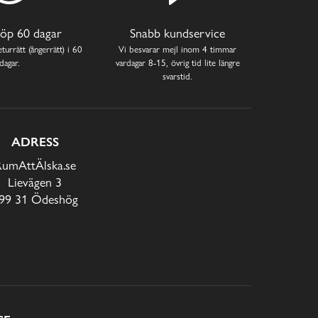
öp 60 dagar
Snabb kundservice
turrätt (ångerrätt) i 60
Vi besvarar mejl inom 4 timmar
dagar.
vardagar 8-15, övrig tid lite längre
svarstid.
ADRESS
RumAttÄlska.se
Lievägen 3
99 31 Ödeshög