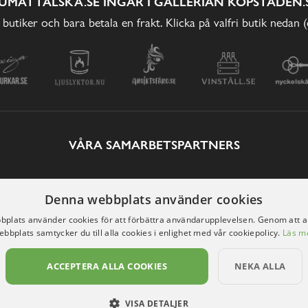
UMATTÄLSKA.SE INGÅR I GALLERIAN KÖPSTADEN.
 butiker och bara betala en frakt. Klicka på valfri butik nedan 
VÅRA SAMARBETSPARTNERS
Denna webbplats använder cookies
plats använder cookies för att förbättra användarupplevelsen. Genom att 
ebbplats samtycker du till alla cookies i enlighet med vår cookiepolicy.
Läs m
ACCEPTERA ALLA COOKIES
NEKA ALLA
VISA DETALJER