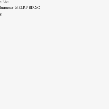
e:
Rice
ikelnummer: MELRP-BIRXC
 g