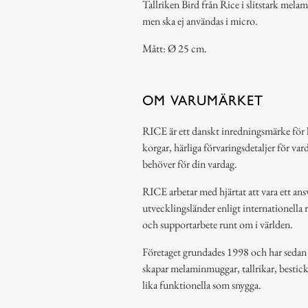
Tallriken Bird från Rice i slitstark mela
men ska ej användas i micro.
Mått: Ø 25 cm.
OM VARUMÄRKET
RICE är ett danskt inredningsmärke för 
korgar, härliga förvaringsdetaljer för var
behöver för din vardag.
RICE arbetar med hjärtat att vara ett ansv
utvecklingsländer enligt internationella 
och supportarbete runt om i världen.
Företaget grundades 1998 och har sedan de
skapar melaminmuggar, tallrikar, bestic
lika funktionella som snygga.