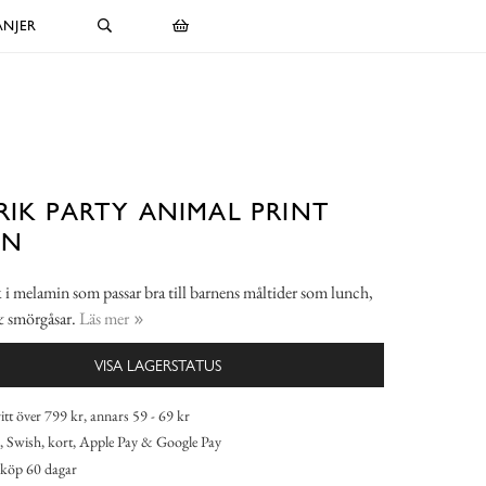
NJER
RIK PARTY ANIMAL PRINT
EN
k i melamin som passar bra till barnens måltider som lunch,
& smörgåsar.
Läs mer
VISA LAGERSTATUS
itt över 799 kr, annars 59 - 69 kr
 Swish, kort, Apple Pay & Google Pay
köp 60 dagar