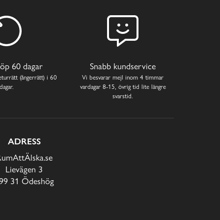
öp 60 dagar
Snabb kundservice
turrätt (ångerrätt) i 60
Vi besvarar mejl inom 4 timmar
dagar.
vardagar 8-15, övrig tid lite längre
svarstid.
ADRESS
RumAttÄlska.se
Lievägen 3
99 31 Ödeshög