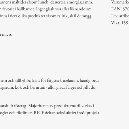
 barnens måltider såsom lunch, desserter, smörgåsar mm.
Varumärk
n favorit i hållbarhet. Inget glaskross eller liknande om
EAN: 57
finns i flera olika produkter såsom tallrik, skål & mugg,
Lev. art
Vikt: 155
i micro.
hem och tillbehör, känt för färgstark melamin, handgjorda
dagsrum, kök och barnrum - allt i glada färger och allt du
arsfullt företag. Majoriteten av produkterna tillverkas i
regler och riktlinjer. RICE deltar också aktivt i stödprojekt