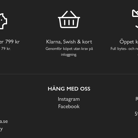
ver 799 kr
Klarna, Swish & kort
Öppet k
 79 kr.
Genomför köpet utan krav på
Full bytes- och re
inloggning.
HÄNG MED OSS
Instagram
Facebook
5
.se
cy