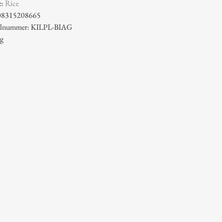
e:
Rice
08315208665
ikelnummer: KILPL-BIAG
 g