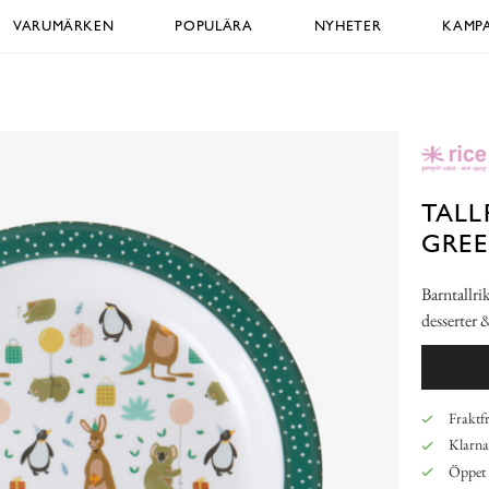
VARUMÄRKEN
POPULÄRA
NYHETER
KAMPA
TALL
GRE
Barntallri
desserter 
Fraktfr
Klarna,
Öppet 