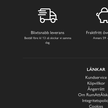
Blixtsnabb leverans
Fraktfritt ö
Beställ före kl 13 så skickar vi samma
Annars 59 -
dag.
LÄNKAR
Kundservice
Köpvillkor
Ångerrätt
Om RumAttÄlska
Integritetspoli
Cookies