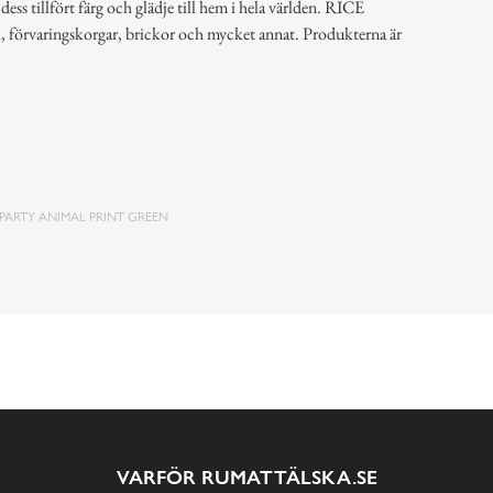
ss tillfört färg och glädje till hem i hela världen. RICE
k, förvaringskorgar, brickor och mycket annat. Produkterna är
 PARTY ANIMAL PRINT GREEN
VARFÖR RUMATTÄLSKA.SE