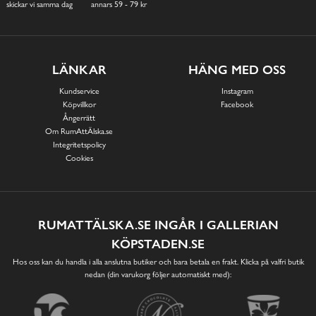
skickar vi samma dag
annars 59 - 79 kr
LÄNKAR
HÄNG MED OSS
Kundservice
Instagram
Köpvillkor
Facebook
Ångerrätt
Om RumAttÄlska.se
Integritetspolicy
Cookies
RUMATTÄLSKA.SE INGÅR I GALLERIAN
KÖPSTADEN.SE
Hos oss kan du handla i alla anslutna butiker och bara betala en frakt. Klicka på valfri butik
nedan (din varukorg följer automatiskt med):