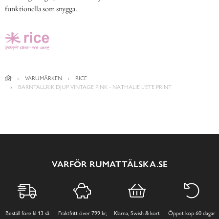
funktionella som snygga.
VARUMÄRKEN
RICE
BARNTALLRIK DJUP VINTAGE PINK - NATHALIE L'ETE PRINT
VARFÖR RUMATTÄLSKA.SE
Beställ före kl 13 så
Fraktfritt över 799 kr,
Klarna, Swish & kort
Öppet köp 60 dagar