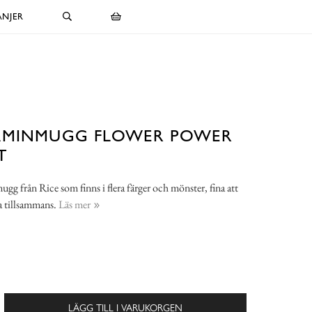
NJER
AMINMUGG FLOWER POWER
T
g från Rice som finns i flera färger och mönster, fina att
 tillsammans.
Läs mer
LÄGG TILL I VARUKORGEN