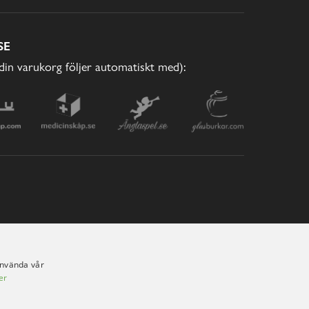
SE
(din varukorg följer automatiskt med):
använda vår
er