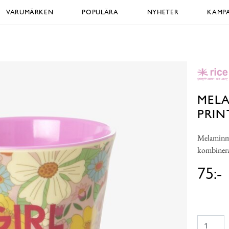
VARUMÄRKEN
POPULÄRA
NYHETER
KAMPA
MEL
PRIN
Melaminmug
kombinera
75:-