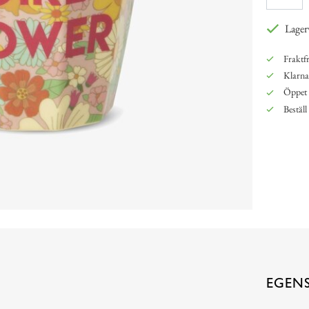
Lager
Fraktfr
Klarna,
Öppet 
Beställ
EGEN