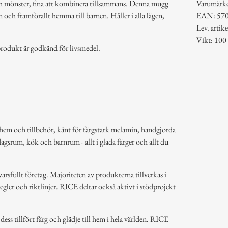
ch mönster, fina att kombinera tillsammans. Denna mugg
Varumärk
en och framförallt hemma till barnen. Håller i alla lägen,
EAN: 57
Lev. art
Vikt: 100
rodukt är godkänd för livsmedel.
hem och tillbehör, känt för färgstark melamin, handgjorda
dagsrum, kök och barnrum - allt i glada färger och allt du
arsfullt företag. Majoriteten av produkterna tillverkas i
regler och riktlinjer. RICE deltar också aktivt i stödprojekt
ss tillfört färg och glädje till hem i hela världen. RICE