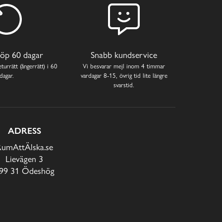
öp 60 dagar
Snabb kundservice
turrätt (ångerrätt) i 60
Vi besvarar mejl inom 4 timmar
dagar.
vardagar 8-15, övrig tid lite längre
svarstid.
ADRESS
RumAttÄlska.se
Lievägen 3
99 31 Ödeshög