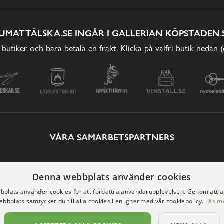
UMATTÄLSKA.SE INGÅR I GALLERIAN KÖPSTADEN.
 butiker och bara betala en frakt. Klicka på valfri butik nedan 
VÅRA SAMARBETSPARTNERS
Denna webbplats använder cookies
plats använder cookies för att förbättra användarupplevelsen. Genom att 
ebbplats samtycker du till alla cookies i enlighet med vår cookiepolicy.
Läs m