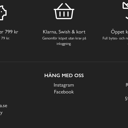
ver 799 kr
Klarna, Swish & kort
Öppet k
 79 kr.
Genomför köpet utan krav på
Full bytes- och re
inloggning.
HÄNG MED OSS
Instagram
Facebook
5
.se
cy