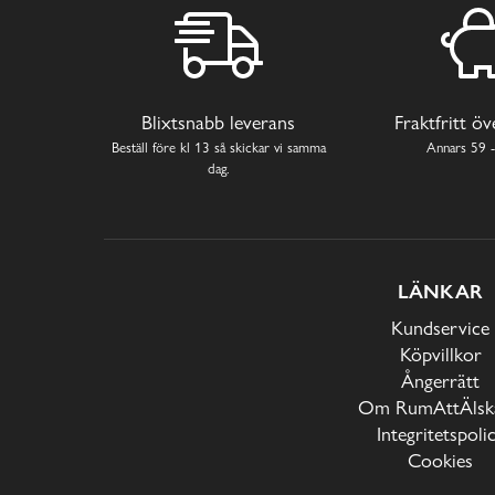
Blixtsnabb leverans
Fraktfritt ö
Beställ före kl 13 så skickar vi samma
Annars 59 -
dag.
LÄNKAR
Kundservice
Köpvillkor
Ångerrätt
Om RumAttÄlska
Integritetspoli
Cookies