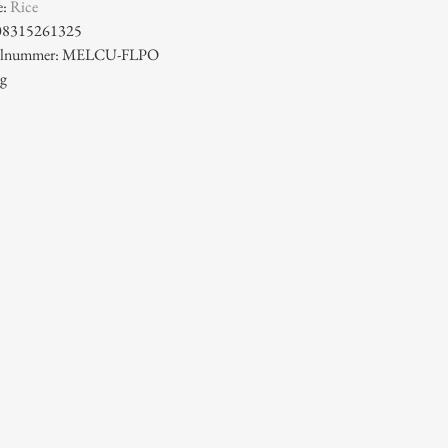
e:
Rice
08315261325
ikelnummer: MELCU-FLPO
 g