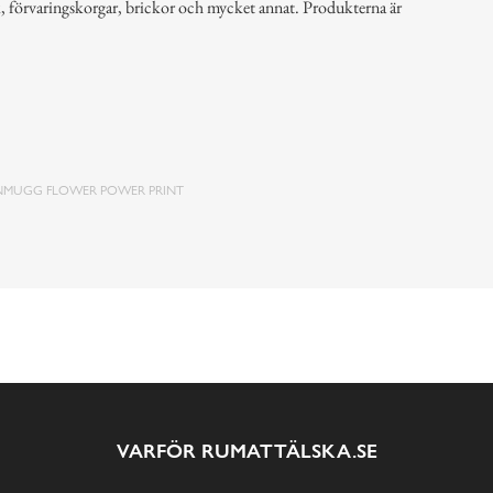
k, förvaringskorgar, brickor och mycket annat. Produkterna är
NMUGG FLOWER POWER PRINT
VARFÖR RUMATTÄLSKA.SE