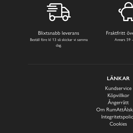
Blixtsnabb leverans
Fraktfritt ö
Beställ före kl 13 så skickar vi samma
Annars 59 -
dag.
LÄNKAR
Kundservice
Köpvillkor
Ångerrätt
Om RumAttÄlska
Integritetspoli
Cookies