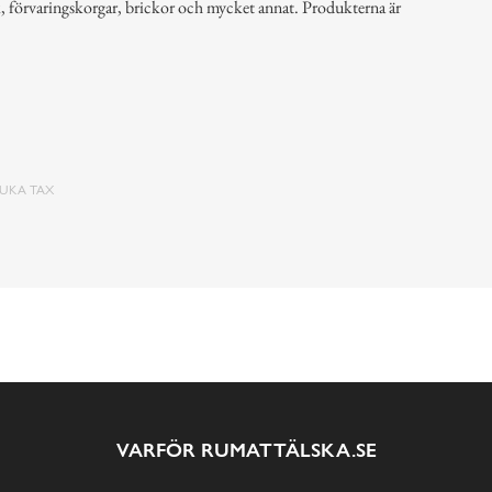
k, förvaringskorgar, brickor och mycket annat. Produkterna är
UKA TAX
VARFÖR RUMATTÄLSKA.SE