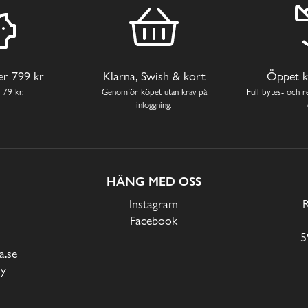
ver 799 kr
Klarna, Swish & kort
Öppet k
 79 kr.
Genomför köpet utan krav på
Full bytes- och re
inloggning.
HÄNG MED OSS
Instagram
Facebook
5
.se
cy