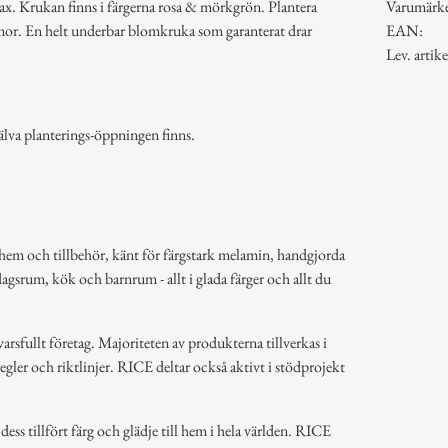
ax. Krukan finns i färgerna rosa & mörkgrön. Plantera
Varumärk
mmor. En helt underbar blomkruka som garanterat drar
EAN:
Lev. art
älva planterings-öppningen finns.
hem och tillbehör, känt för färgstark melamin, handgjorda
dagsrum, kök och barnrum - allt i glada färger och allt du
arsfullt företag. Majoriteten av produkterna tillverkas i
regler och riktlinjer. RICE deltar också aktivt i stödprojekt
ss tillfört färg och glädje till hem i hela världen. RICE