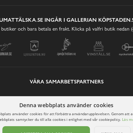
UMATTÄLSKA.SE INGÅR I GALLERIAN KÖPSTADEN.
 butiker och bara betala en frakt. Klicka på valfri butik nedan 
VÅRA SAMARBETSPARTNERS
Denna webbplats använder cookies
plats använder cookies för att förbättra användarupplevelsen. Genom att 
ebbplats samtycker du till alla cookies i enlighet med vår cookiepolicy.
Läs m