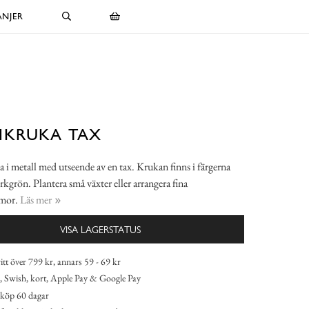
NJER
MKRUKA TAX
i metall med utseende av en tax. Krukan finns i färgerna
kgrön. Plantera små växter eller arrangera fina
mmor.
Läs mer
VISA LAGERSTATUS
itt över 799 kr, annars 59 - 69 kr
 Swish, kort, Apple Pay & Google Pay
köp 60 dagar