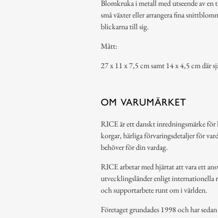
Blomkruka i metall med utseende av en t
små växter eller arrangera fina snittblo
blickarna till sig.
Mått:
27 x 11 x 7,5 cm samt 14 x 4,5 cm där sj
OM VARUMÄRKET
RICE är ett danskt inredningsmärke för 
korgar, härliga förvaringsdetaljer för var
behöver för din vardag.
RICE arbetar med hjärtat att vara ett ansv
utvecklingsländer enligt internationella 
och supportarbete runt om i världen.
Företaget grundades 1998 och har sedan de