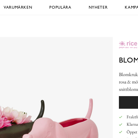
VARUMÄRKEN
POPULÄRA
NYHETER
KAMPA
BLO
Blomkruka 
rosa & mör
snittblo
Fraktfr
Klarna,
Öppet 