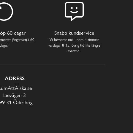
öp 60 dagar
Snabb kundservice
turrätt (ångerrätt) i 60
Vi besvarar mejl inom 4 timmar
dagar.
vardagar 8-15, övrig tid lite längre
svarstid.
ADRESS
RumAttÄlska.se
Lievägen 3
99 31 Ödeshög