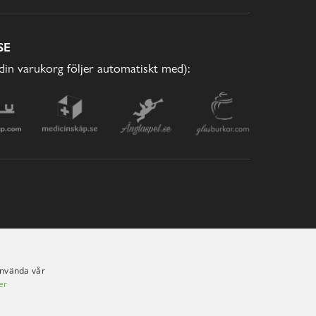
SE
(din varukorg följer automatiskt med):
använda vår
er