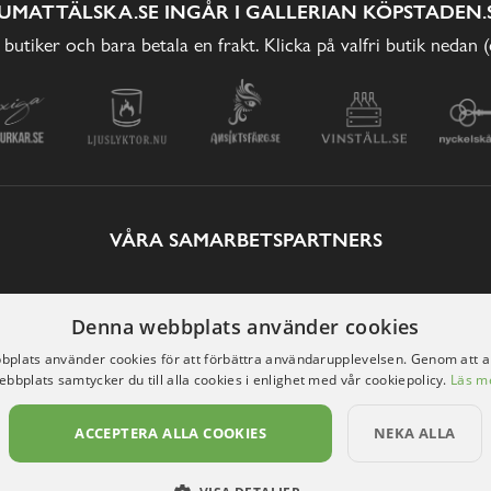
UMATTÄLSKA.SE INGÅR I GALLERIAN KÖPSTADEN.
 butiker och bara betala en frakt. Klicka på valfri butik nedan 
VÅRA SAMARBETSPARTNERS
Denna webbplats använder cookies
plats använder cookies för att förbättra användarupplevelsen. Genom att 
ebbplats samtycker du till alla cookies i enlighet med vår cookiepolicy.
Läs m
ACCEPTERA ALLA COOKIES
NEKA ALLA