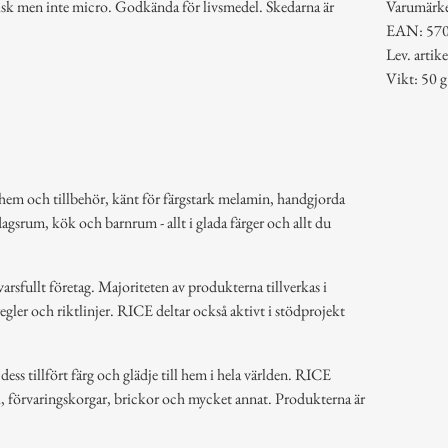
disk men inte micro. Godkända för livsmedel. Skedarna är
Varumärk
EAN: 57
Lev. art
Vikt: 50 g
hem och tillbehör, känt för färgstark melamin, handgjorda
dagsrum, kök och barnrum - allt i glada färger och allt du
arsfullt företag. Majoriteten av produkterna tillverkas i
regler och riktlinjer. RICE deltar också aktivt i stödprojekt
ss tillfört färg och glädje till hem i hela världen. RICE
k, förvaringskorgar, brickor och mycket annat. Produkterna är