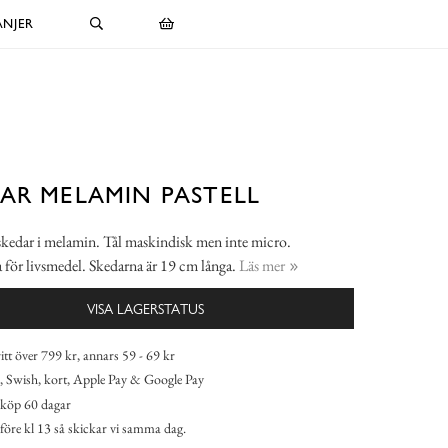
NJER
AR MELAMIN PASTELL
 skedar i melamin. Tål maskindisk men inte micro.
för livsmedel. Skedarna är 19 cm långa.
Läs mer
VISA LAGERSTATUS
itt över 799 kr, annars 59 - 69 kr
 Swish, kort, Apple Pay & Google Pay
köp 60 dagar
 före kl 13 så skickar vi samma dag.