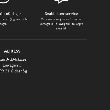
öp 60 dagar
Snabb kundservice
turrätt (ångerrätt) i 60
Vi besvarar mejl inom 4 timmar
dagar.
vardagar 8-15, övrig tid lite längre
svarstid.
ADRESS
RumAttÄlska.se
Lievägen 3
99 31 Ödeshög