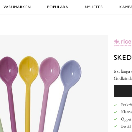
VARUMÄRKEN
POPULÄRA
NYHETER
KAMPA
SKED
6 st långa
Godkända 
Fraktfr
Klarna,
Öppet 
Beställ