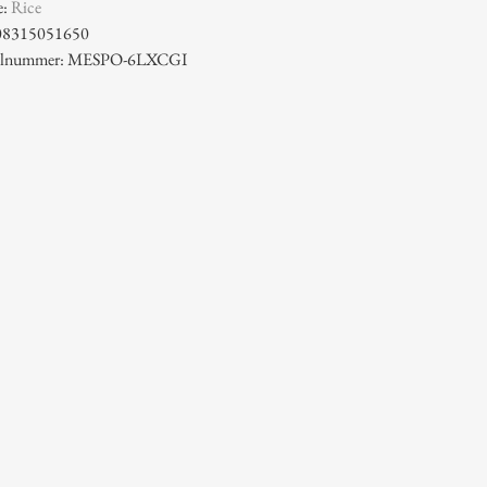
e:
Rice
08315051650
ikelnummer: MESPO-6LXCGI