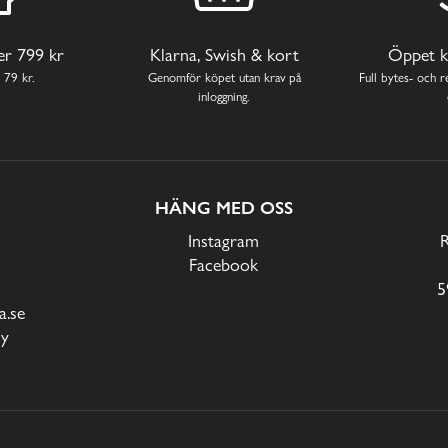
ver 799 kr
Klarna, Swish & kort
Öppet k
 79 kr.
Genomför köpet utan krav på
Full bytes- och re
inloggning.
HÄNG MED OSS
Instagram
Facebook
5
.se
cy