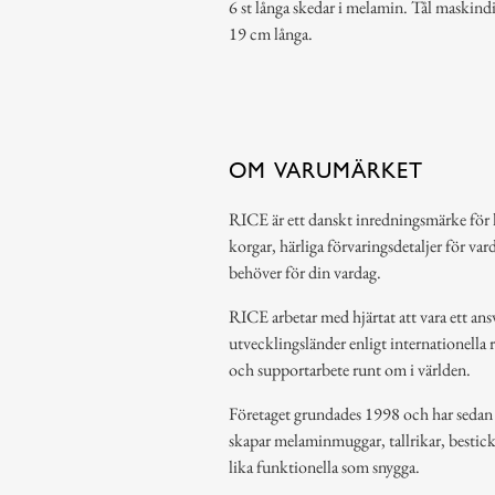
6 st långa skedar i melamin. Tål maskin
19 cm långa.
OM VARUMÄRKET
RICE är ett danskt inredningsmärke för 
korgar, härliga förvaringsdetaljer för var
behöver för din vardag.
RICE arbetar med hjärtat att vara ett ansv
utvecklingsländer enligt internationella 
och supportarbete runt om i världen.
Företaget grundades 1998 och har sedan de
skapar melaminmuggar, tallrikar, bestic
lika funktionella som snygga.