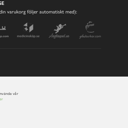
SE
(din varukorg följer automatiskt med):
använda vår
er