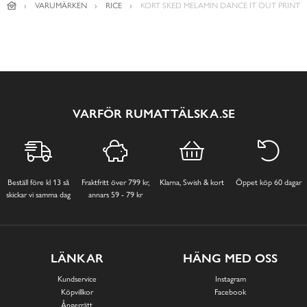
VARUMÄRKEN
RICE
KORT SKED MELAMIN DANCE IT OUT PRINT
VARFÖR RUMATTÄLSKA.SE
Beställ före kl 13 så
Fraktfritt över 799 kr,
Klarna, Swish & kort
Öppet köp 60 dagar
skickar vi samma dag
annars 59 - 79 kr
LÄNKAR
HÄNG MED OSS
Kundservice
Instagram
Köpvillkor
Facebook
Ångerrätt