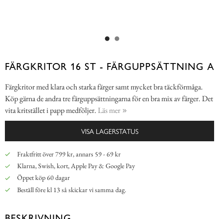
FÄRGKRITOR 16 ST - FÄRGUPPSÄTTNING A
Färgkritor med klara och starka färger samt mycket bra täckförmåga.
Köp gärna de andra tre färguppsättningarna för en bra mix av färger. Det
vita kritstället i papp medföljer.
Läs mer
VISA LAGERSTATUS
Fraktfritt över 799 kr, annars 59 - 69 kr
Klarna, Swish, kort, Apple Pay & Google Pay
Öppet köp 60 dagar
Beställ före kl 13 så skickar vi samma dag.
BESKRIVNING