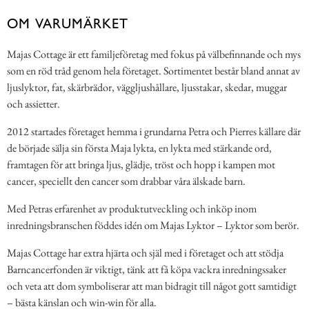
OM VARUMÄRKET
Majas Cottage är ett familjeföretag med fokus på välbefinnande och mys
som en röd tråd genom hela företaget. Sortimentet består bland annat av
ljuslyktor, fat, skärbrädor, väggljushållare, ljusstakar, skedar, muggar
och assietter.
2012 startades företaget hemma i grundarna Petra och Pierres källare där
de började sälja sin första Maja lykta, en lykta med stärkande ord,
framtagen för att bringa ljus, glädje, tröst och hopp i kampen mot
cancer, speciellt den cancer som drabbar våra älskade barn.
Med Petras erfarenhet av produktutveckling och inköp inom
inredningsbranschen föddes idén om Majas Lyktor – Lyktor som berör.
Majas Cottage har extra hjärta och själ med i företaget och att stödja
Barncancerfonden är viktigt, tänk att få köpa vackra inredningssaker
och veta att dom symboliserar att man bidragit till något gott samtidigt
– bästa känslan och win-win för alla.