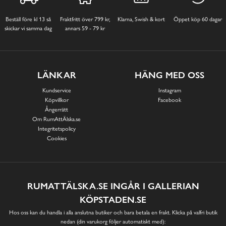
Beställ före kl 13 så
Fraktfritt över 799 kr,
Klarna, Swish & kort
Öppet köp 60 dagar
skickar vi samma dag
annars 59 - 79 kr
LÄNKAR
HÄNG MED OSS
Kundservice
Instagram
Köpvillkor
Facebook
Ångerrätt
Om RumAttÄlska.se
Integritetspolicy
Cookies
RUMATTÄLSKA.SE INGÅR I GALLERIAN
KÖPSTADEN.SE
Hos oss kan du handla i alla anslutna butiker och bara betala en frakt. Klicka på valfri butik
nedan (din varukorg följer automatiskt med):