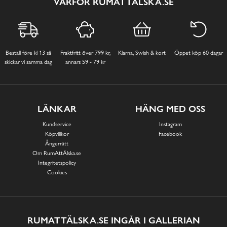
VARFÖR RUMATTÄLSKA.SE
Beställ före kl 13 så
Fraktfritt över 799 kr,
Klarna, Swish & kort
Öppet köp 60 dagar
skickar vi samma dag
annars 59 - 79 kr
LÄNKAR
HÄNG MED OSS
Kundservice
Instagram
Köpvillkor
Facebook
Ångerrätt
Om RumAttÄlska.se
Integritetspolicy
Cookies
RUMATTÄLSKA.SE INGÅR I GALLERIAN