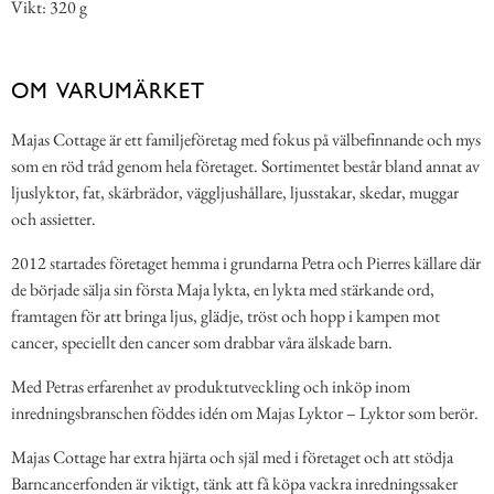
Vikt: 320 g
OM VARUMÄRKET
Majas Cottage är ett familjeföretag med fokus på välbefinnande och mys
som en röd tråd genom hela företaget. Sortimentet består bland annat av
ljuslyktor, fat, skärbrädor, väggljushållare, ljusstakar, skedar, muggar
och assietter.
2012 startades företaget hemma i grundarna Petra och Pierres källare där
de började sälja sin första Maja lykta, en lykta med stärkande ord,
framtagen för att bringa ljus, glädje, tröst och hopp i kampen mot
cancer, speciellt den cancer som drabbar våra älskade barn.
Med Petras erfarenhet av produktutveckling och inköp inom
inredningsbranschen föddes idén om Majas Lyktor – Lyktor som berör.
Majas Cottage har extra hjärta och själ med i företaget och att stödja
Barncancerfonden är viktigt, tänk att få köpa vackra inredningssaker