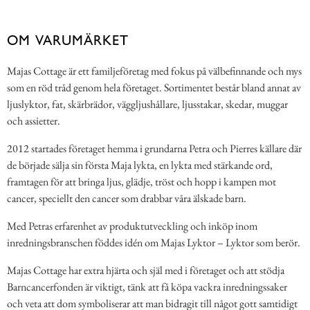
OM VARUMÄRKET
Majas Cottage är ett familjeföretag med fokus på välbefinnande och mys
som en röd tråd genom hela företaget. Sortimentet består bland annat av
ljuslyktor, fat, skärbrädor, väggljushållare, ljusstakar, skedar, muggar
och assietter.
2012 startades företaget hemma i grundarna Petra och Pierres källare där
de började sälja sin första Maja lykta, en lykta med stärkande ord,
framtagen för att bringa ljus, glädje, tröst och hopp i kampen mot
cancer, speciellt den cancer som drabbar våra älskade barn.
Med Petras erfarenhet av produktutveckling och inköp inom
inredningsbranschen föddes idén om Majas Lyktor – Lyktor som berör.
Majas Cottage har extra hjärta och själ med i företaget och att stödja
Barncancerfonden är viktigt, tänk att få köpa vackra inredningssaker
och veta att dom symboliserar att man bidragit till något gott samtidigt