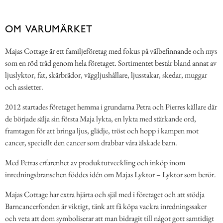
OM VARUMÄRKET
Majas Cottage är ett familjeföretag med fokus på välbefinnande och mys
som en röd tråd genom hela företaget. Sortimentet består bland annat av
ljuslyktor, fat, skärbrädor, väggljushållare, ljusstakar, skedar, muggar
och assietter.
2012 startades företaget hemma i grundarna Petra och Pierres källare där
de började sälja sin första Maja lykta, en lykta med stärkande ord,
framtagen för att bringa ljus, glädje, tröst och hopp i kampen mot
cancer, speciellt den cancer som drabbar våra älskade barn.
Med Petras erfarenhet av produktutveckling och inköp inom
inredningsbranschen föddes idén om Majas Lyktor – Lyktor som berör.
Majas Cottage har extra hjärta och själ med i företaget och att stödja
Barncancerfonden är viktigt, tänk att få köpa vackra inredningssaker
och veta att dom symboliserar att man bidragit till något gott samtidigt