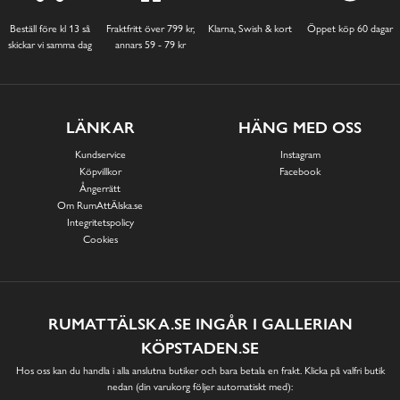
Beställ före kl 13 så
Fraktfritt över 799 kr,
Klarna, Swish & kort
Öppet köp 60 dagar
skickar vi samma dag
annars 59 - 79 kr
LÄNKAR
HÄNG MED OSS
Kundservice
Instagram
Köpvillkor
Facebook
Ångerrätt
Om RumAttÄlska.se
Integritetspolicy
Cookies
RUMATTÄLSKA.SE INGÅR I GALLERIAN
KÖPSTADEN.SE
Hos oss kan du handla i alla anslutna butiker och bara betala en frakt. Klicka på valfri butik
nedan (din varukorg följer automatiskt med):