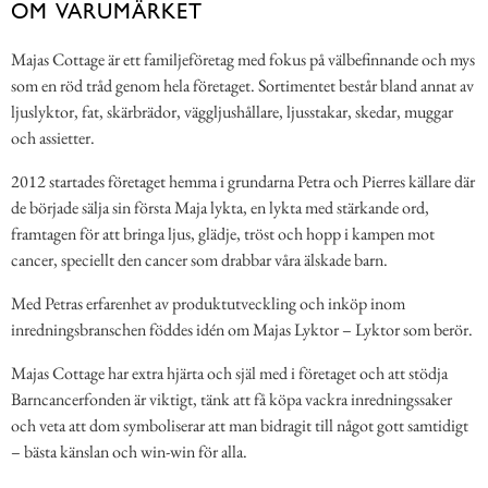
OM VARUMÄRKET
Majas Cottage är ett familjeföretag med fokus på välbefinnande och mys
som en röd tråd genom hela företaget. Sortimentet består bland annat av
ljuslyktor, fat, skärbrädor, väggljushållare, ljusstakar, skedar, muggar
och assietter.
2012 startades företaget hemma i grundarna Petra och Pierres källare där
de började sälja sin första Maja lykta, en lykta med stärkande ord,
framtagen för att bringa ljus, glädje, tröst och hopp i kampen mot
cancer, speciellt den cancer som drabbar våra älskade barn.
Med Petras erfarenhet av produktutveckling och inköp inom
inredningsbranschen föddes idén om Majas Lyktor – Lyktor som berör.
Majas Cottage har extra hjärta och själ med i företaget och att stödja
Barncancerfonden är viktigt, tänk att få köpa vackra inredningssaker
och veta att dom symboliserar att man bidragit till något gott samtidigt
– bästa känslan och win-win för alla.