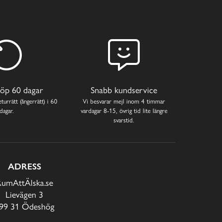
öp 60 dagar
Snabb kundservice
turrätt (ångerrätt) i 60
Vi besvarar mejl inom 4 timmar
dagar.
vardagar 8-15, övrig tid lite längre
svarstid.
ADRESS
RumAttÄlska.se
Lievägen 3
99 31 Ödeshög