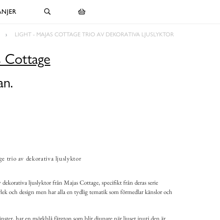
NJER
LIGHT - MAJAS COTTAGE TRIO AV DEKORATIVA LJUSLYKTOR
s Cottage
an.
e trio av dekorativa ljuslyktor
 dekorativa ljuslyktor från Majas Cottage, specifikt från deras serie
orlek och design men har alla en tydlig tematik som förmedlar känslor och
vänster, har en mörkblå färgton som blir djupare när ljuset inuti den är