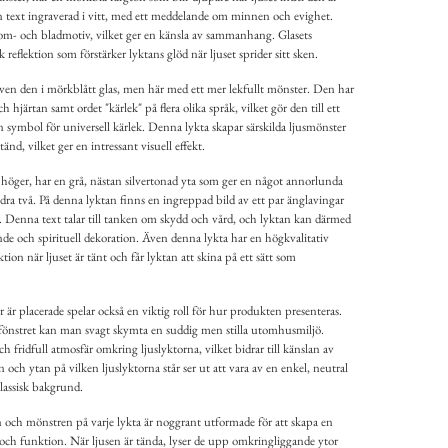
 en text ingraverad i vitt, med ett meddelande om minnen och evighet.
lom- och bladmotiv, vilket ger en känsla av sammanhang. Glasets
reflektion som förstärker lyktans glöd när ljuset sprider sitt sken.
 även den i mörkblått glas, men här med ett mer lekfullt mönster. Den har
 hjärtan samt ordet "kärlek" på flera olika språk, vilket gör den till ett
n symbol för universell kärlek. Denna lykta skapar särskilda ljusmönster
nd, vilket ger en intressant visuell effekt.
ll höger, har en grå, nästan silvertonad yta som ger en något annorlunda
dra två. På denna lyktan finns en ingreppad bild av ett par änglavingar
 Denna text talar till tanken om skydd och vård, och lyktan kan därmed
de och spirituell dekoration. Även denna lykta har en högkvalitativ
ktion när ljuset är tänt och får lyktan att skina på ett sätt som
är placerade spelar också en viktig roll för hur produkten presenteras.
 fönstret kan man svagt skymta en suddig men stilla utomhusmiljö.
fridfull atmosfär omkring ljuslyktorna, vilket bidrar till känslan av
 och ytan på vilken ljuslyktorna står ser ut att vara av en enkel, neutral
klassisk bakgrund.
n och mönstren på varje lykta är noggrant utformade för att skapa en
och funktion. När ljusen är tända, lyser de upp omkringliggande ytor