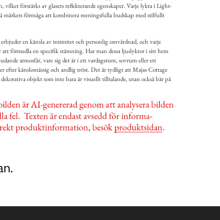
 vilket förstärks av glasets reflekterande egenskaper. Varje lykta i Light-
på märkets förmåga att kombinera meningsfulla budskap med stilfullt
erbjuder en känsla av intimitet och personlig omvårdnad, och varje
 att förmedla en specifik stämning. Har man dessa ljuslyktor i sitt hem
judande atmosfär, vare sig det är i ett vardagsrum, sovrum eller ett
 efter känslomässig och andlig tröst. Det är tydligt att Majas Cottage
dekorativa objekt som inte bara är visuellt tilltalande, utan också bär på
an.