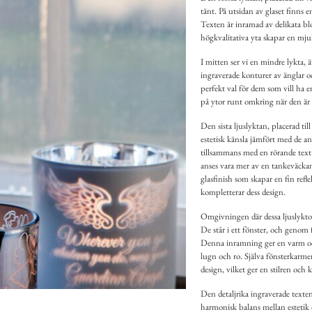
tänt. På utsidan av glaset finns
Texten är inramad av delikata b
högkvalitativa yta skapar en mjuk 
I mitten ser vi en mindre lykta,
ingraverade konturer av änglar och
perfekt val för dem som vill ha e
på ytor runt omkring när den är tä
Den sista ljuslyktan, placerad ti
estetisk känsla jämfört med de an
tillsammans med en rörande text.
anses vara mer av en tankeväckan
glasfinish som skapar en fin refle
kompletterar dess design.
Omgivningen där dessa ljuslyktor 
De står i ett fönster, och genom
Denna inramning ger en varm och 
lugn och ro. Själva fönsterkarmen
design, vilket ger en stilren och 
Den detaljrika ingraverade texte
harmonisk balans mellan estetik 