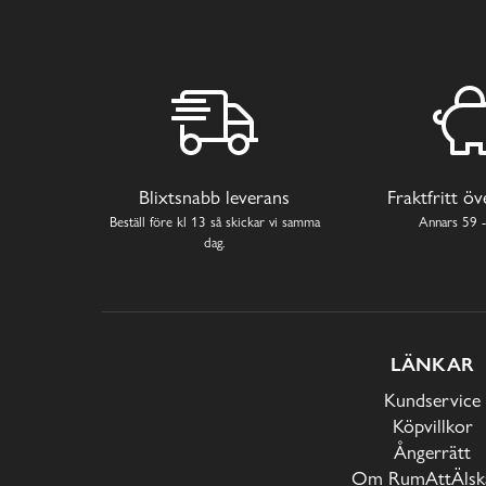
Blixtsnabb leverans
Fraktfritt ö
Beställ före kl 13 så skickar vi samma
Annars 59 -
dag.
LÄNKAR
Kundservice
Köpvillkor
Ångerrätt
Om RumAttÄlska