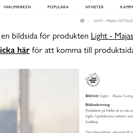
VARUMÄRKEN
POPULÄRA
NYHETER
KAMPA
LIGHT - MAJAS COTTAGE
 en bildsida för produkten
Light - Maja
icka här
för att komma till produktsid
Light - Majas Cottag
Bildtitel:
Bildbeskrivning:
Produkten på bilden är en trio av
Light. Ljuslyktorna varierar i st
budskap.
Den första lyktan, placerad till 