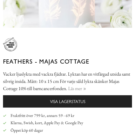
FEATHERS - MAJAS COTTAGE
Vacker ljuslykta med vackra fjädrar. Lyktan har en vitfärgad utsida samt
silvrig insida. Mått: 10 x 15 cm För varje såld lykta skänker Majas
Cottage 10% till barncancerfonden.
Läs mer
VISA LAGERSTATUS
Fraktfritt över 799 kr, annars 59 - 69 kr
Klarna, Swish, kort, Apple Pay & Google Pay
Öppet köp 60 dagar