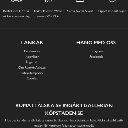
Beställ före kl 13 så
Fraktfritt över 799 kr,
Klarna, Swish & kort
Öppet köp 60 dagar
skickar vi samma dag
annars 59 - 79 kr
LÄNKAR
HÄNG MED OSS
Kundservice
Instagram
Köpvillkor
Facebook
Ångerrätt
Om RumAttÄlska.se
Integritetspolicy
Cookies
RUMATTÄLSKA.SE INGÅR I GALLERIAN
KÖPSTADEN.SE
Hos oss kan du handla i alla anslutna butiker och bara betala en frakt. Klicka på valfri butik
nedan (din varukorg följer automatiskt med):