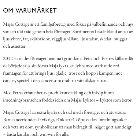
OM VARUMÄRKET
Majas Cottage är ett familjeföretag med fokus på välbefinnande och mys
som en röd tråd genom hela företaget. Sortimentet består bland annat av
ljuslyktor, fat, skärbrädor, väggljushållare, ljusstakar, skedar, muggar
och assietter.
2012 startades företaget hemma i grundarna Petra och Pierres källare där
de började sälja sin första Maja lykta, en lykta med stärkande ord,
framtagen för att bringa ljus, glädje, tröst och hopp i kampen mot
cancer, speciellt den cancer som drabbar våra älskade barn.
Med Petras erfarenhet av produktutveckling och inköp inom
inredningsbranschen föddes idén om Majas Lyktor – Lyktor som berör.
Majas Cottage har extra hjärta och själ med i företaget och att stödja
Barncancerfonden är viktigt, tänk att få köpa vackra inredningssaker
och veta att dom symboliserar att man bidragit till något gott samtidigt
– bästa känslan och win-win för alla.