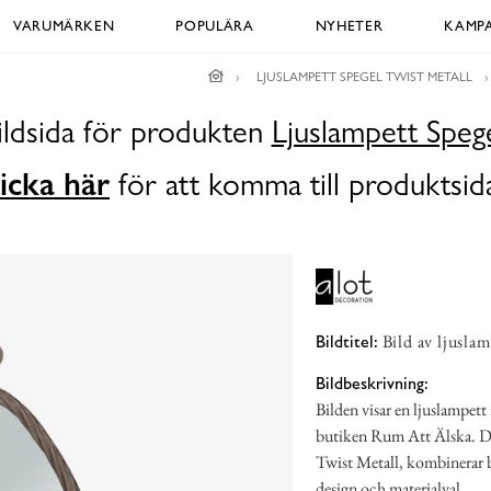
VARUMÄRKEN
POPULÄRA
NYHETER
KAMPA
LJUSLAMPETT SPEGEL TWIST METALL
ildsida för produkten
Ljuslampett Spege
icka här
för att komma till produktsid
Bild av ljusla
Bildtitel:
Bildbeskrivning:
Bilden visar en ljuslampett
butiken Rum Att Älska. De
Twist Metall, kombinerar b
design och materialval.