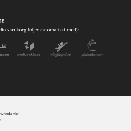
SE
(din varukorg följer automatiskt med):
använda vår
er