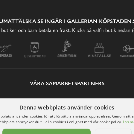
UMATTÄLSKA.SE INGÅR I GALLERIAN KÖPSTADEN.
 butiker och bara betala en frakt. Klicka på valfri butik nedan 
VÅRA SAMARBETSPARTNERS
Denna webbplats använder cookies
plats använder cookies för att förbättra användarupplevelsen. Genom att 
ebbplats samtycker du till alla cookies i enlighet med vår cookiepolicy.
Läs m