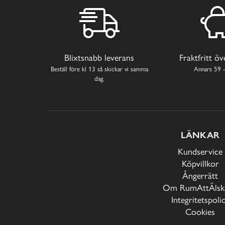
Blixtsnabb leverans
Fraktfritt ö
Beställ före kl 13 så skickar vi samma
Annars 59 -
dag.
LÄNKAR
Kundservice
Köpvillkor
Ångerrätt
Om RumAttÄlska
Integritetspoli
Cookies