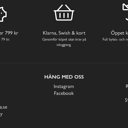
ver 799 kr
Klarna, Swish & kort
Öppet k
 79 kr.
Genomför köpet utan krav på
Full bytes- och re
inloggning.
HÄNG MED OSS
Instagram
Facebook
5
.se
cy