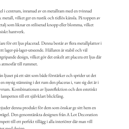
el i centrum, inramad av en metallram med en tvinnad
metall, vilket ger en rustik och tidlös känsla. På toppen av
talj som liknar en stiliserad knopp eller blomma, vilket
ssiskt hantverk.
re för ett ljus placerad. Denna består av flera metallplattor i
tt lager-på-lager-utseende. Hållaren är stabil och väl
gripande design, vilket gör det enkelt att placera ett ljus där
ch atmosfär till rummet.
rån ljuset på ett sätt som både förstärker och sprider ut det
n mysig stämning i det rum den placeras i, vare sig det är i
sovrum. Kombinationen av ljusreflektion och den estetiskt
lampetten till ett självklart blickfång.
juder denna produkt för dem som önskar ge sitt hem en
prägel. Den genomtänkta designen från A Lot Decoration
ett till ett perfekt tillägg i alla interiörer där man vill
ter med design.