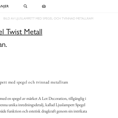
NJER
BILD AV LJUSLAMPETT MED SPEGEL OCH TVINNAD METALLRAM
l Twist Metall
an.
mpett med spegel och tvinnad metallram
 med en spegel av märket A Lot Decoration, tillgänglig i
nna unika inredningsdetalj, kallad Ljuslampett Spegel
åde funktion och estetisk dragkraft genom sin intrikata