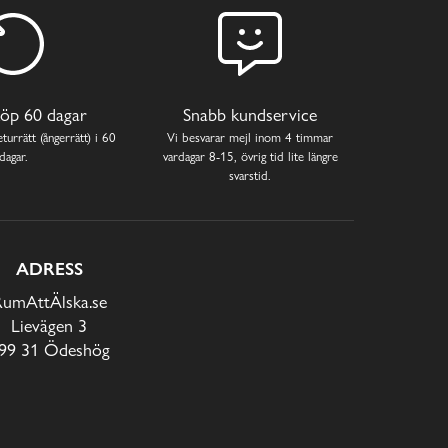
öp 60 dagar
Snabb kundservice
turrätt (ångerrätt) i 60
Vi besvarar mejl inom 4 timmar
dagar.
vardagar 8-15, övrig tid lite längre
svarstid.
ADRESS
RumAttÄlska.se
Lievägen 3
99 31 Ödeshög