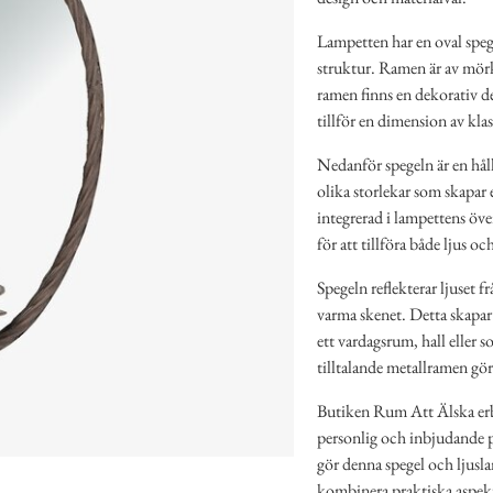
Lampetten har en oval speg
struktur. Ramen är av mörk 
ramen finns en dekorativ de
tillför en dimension av kla
Nedanför spegeln är en hålla
olika storlekar som skapar e
integrerad i lampettens över
för att tillföra både ljus o
Spegeln reflekterar ljuset f
varma skenet. Detta skapar e
ett vardagsrum, hall eller 
tilltalande metallramen gör 
Butiken Rum Att Älska erb
personlig och inbjudande 
gör denna spegel och ljuslamp
kombinera praktiska aspek