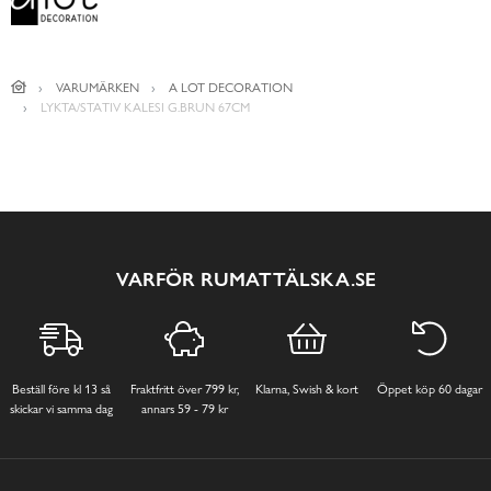
VARUMÄRKEN
A LOT DECORATION
LYKTA/STATIV KALESI G.BRUN 67CM
VARFÖR RUMATTÄLSKA.SE
Beställ före kl 13 så
Fraktfritt över 799 kr,
Klarna, Swish & kort
Öppet köp 60 dagar
skickar vi samma dag
annars 59 - 79 kr