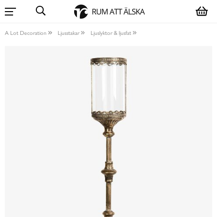
A Lot Decoration
Ljusstakar
Ljuslyktor & ljusfat