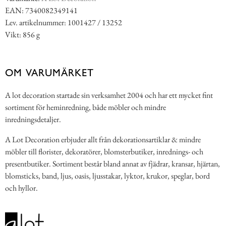
EAN: 7340082349141
Lev. artikelnummer: 1001427 / 13252
Vikt: 856 g
OM VARUMÄRKET
A lot decoration startade sin verksamhet 2004 och har ett mycket fint
sortiment för heminredning, både möbler och mindre
inredningsdetaljer.
A Lot Decoration erbjuder allt från dekorationsartiklar & mindre
möbler till florister, dekoratörer, blomsterbutiker, inrednings- och
presentbutiker. Sortiment består bland annat av fjädrar, kransar, hjärtan,
blomsticks, band, ljus, oasis, ljusstakar, lyktor, krukor, speglar, bord
och hyllor.