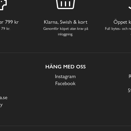
ver 799 kr
Klarna, Swish & kort
Öppet k
 79 kr.
Genomför köpet utan krav på
Full bytes- och re
inloggning.
HÄNG MED OSS
Instagram
Facebook
5
.se
cy