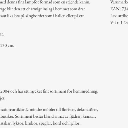
r med denna fina lampfot formad som en stående kanin.
Varumärk
age blir den ett charmigt inslag i hemmet som drar
EAN: 73
ssar lika bra på sängbordet som i hallen eller på ett
Lev. arti
Vikt: 1 24
at.
 130 cm.
 2004 och har ett mycket fint sortiment för heminredning,
jer.
ationsartiklar & mindre möbler till florister, dekoratörer,
butiker. Sortiment består bland annat av fjädrar, kransar,
usstakar, lyktor, krukor, speglar, bord och hyllor.