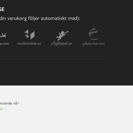
SE
(din varukorg följer automatiskt med):
använda vår
er