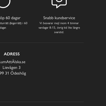
öp 60 dagar
Snabb kundservice
turrätt (ångerrätt) i 60
Vi besvarar mejl inom 4 timmar
dagar.
vardagar 8-15, övrig tid lite längre
svarstid.
ADRESS
RumAttÄlska.se
Lievägen 3
99 31 Ödeshög