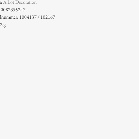
e:
A Lot Decoration
40082395247
kelnummer: 1004137 / 102167
2 g