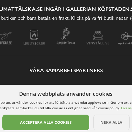
UMATTÄLSKA.SE INGÅR I GALLERIAN KÖPSTADEN.
 butiker och bara betala en frakt. Klicka på valfri butik nedan 
VÅRA SAMARBETSPARTNERS
Denna webbplats använder cookies
plats använder cookies för att förbättra användarupplevelsen. Genom att 
ebbplats samtycker du till alla cookies i enlighet med vår cookiepolicy.
Läs m
ACCEPTERA ALLA COOKIES
NEKA ALLA