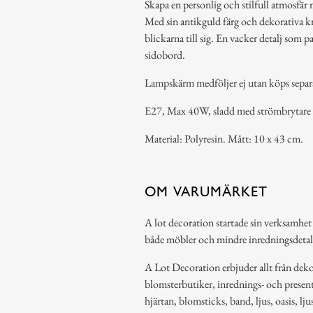
Skapa en personlig och stilfull atmosfä
Med sin antikguld färg och dekorativa kr
blickarna till sig. En vacker detalj som pa
sidobord.
Lampskärm medföljer ej utan köps separ
E27, Max 40W, sladd med strömbrytare
Material: Polyresin. Mått: 10 x 43 cm.
OM VARUMÄRKET
A lot decoration startade sin verksamhet
både möbler och mindre inredningsdetal
A Lot Decoration erbjuder allt från dekor
blomsterbutiker, inrednings- och present
hjärtan, blomsticks, band, ljus, oasis, lj