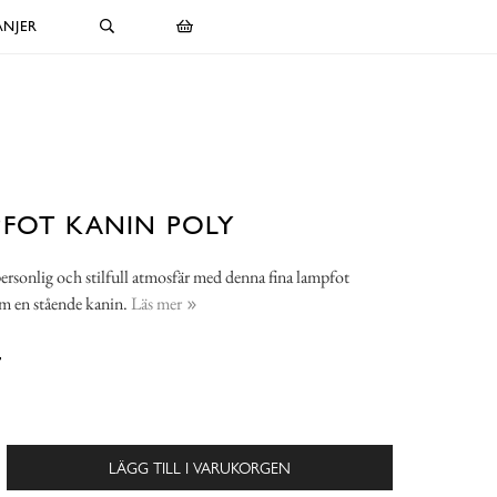
NJER
FOT KANIN POLY
ersonlig och stilfull atmosfär med denna fina lampfot
m en stående kanin.
Läs mer
-
LÄGG TILL I VARUKORGEN