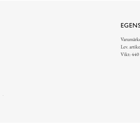
EGEN
Varumärk
Lev. artik
Vikt: 440
-