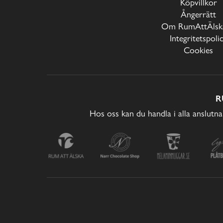
Köpvillkor
Ångerrätt
Om RumAttÄlska
Integritetspoli
Cookies
R
Hos oss kan du handla i alla anslutna