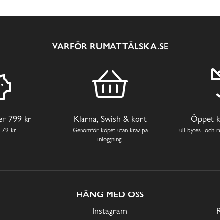
VARFÖR RUMATTÄLSKA.SE
ver 799 kr
Klarna, Swish & kort
Öppet k
 79 kr.
Genomför köpet utan krav på
Full bytes- och re
inloggning.
HÄNG MED OSS
Instagram