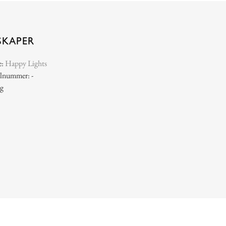
SKAPER
e:
Happy Lights
elnummer: -
 g