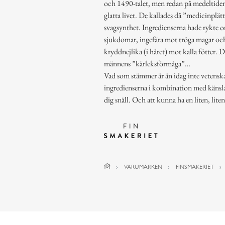
och 1490-talet, men redan på medeltide
glatta livet. De kallades då ”medicinplätt
svagsynthet. Ingredienserna hade rykte 
sjukdomar, ingefära mot tröga magar 
kryddnejlika (i håret) mot kalla fötter.
männens ”kärleksförmåga”…
Vad som stämmer är än idag inte vetenskap
ingredienserna i kombination med känslan
dig snäll. Och att kunna ha en liten, liten 
VARUMÄRKEN
FINSMAKERIET