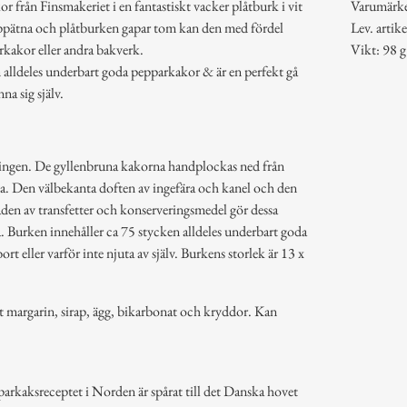
r från Finsmakeriet i en fantastiskt vacker plåtburk i vit
Varumärk
ppätna och plåtburken gapar tom kan den med fördel
Lev. arti
rkakor eller andra bakverk.
Vikt: 98 g
n alldeles underbart goda pepparkakor & är en perfekt gå
na sig själv.
lingen. De gyllenbruna kakorna handplockas ned från
lva. Den välbekanta doften av ingefära och kanel och den
den av transfetter och konserveringsmedel gör dessa
a. Burken innehåller ca 75 stycken alldeles underbart goda
rt eller varför inte njuta av själv. Burkens storlek är 13 x
tt margarin, sirap, ägg, bikarbonat och kryddor. Kan
pparkaksreceptet i Norden är spårat till det Danska hovet