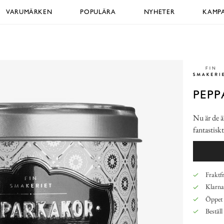
VARUMÄRKEN
POPULÄRA
NYHETER
KAMPA
PEPP
Nu är de ä
fantastisk
Fraktfr
Klarna,
Öppet 
Beställ