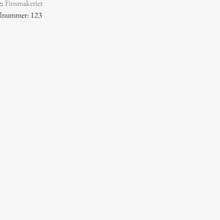
e:
Finsmakeriet
kelnummer: 123