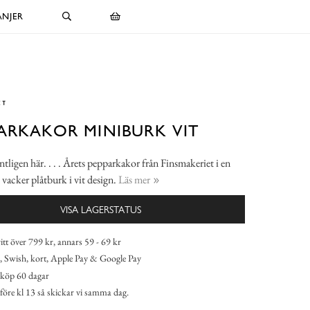
NJER
ARKAKOR MINIBURK VIT
ntligen här. . . . Årets pepparkakor från Finsmakeriet i en
t vacker plåtburk i vit design.
Läs mer
VISA LAGERSTATUS
itt över 799 kr, annars 59 - 69 kr
 Swish, kort, Apple Pay & Google Pay
köp 60 dagar
 före kl 13 så skickar vi samma dag.