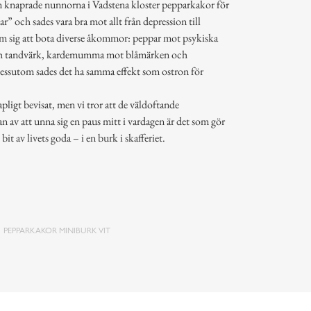
n knaprade nunnorna i Vadstena kloster pepparkakor för
ar” och sades vara bra mot allt från depression till
om sig att bota diverse åkommor: peppar mot psykiska
och tandvärk, kardemumma mot blåmärken och
 Dessutom sades det ha samma effekt som ostron för
ligt bevisat, men vi tror att de väldoftande
 av att unna sig en paus mitt i vardagen är det som gör
bit av livets goda – i en burk i skafferiet.
PEPPARKAKOR MINIBURK VIT