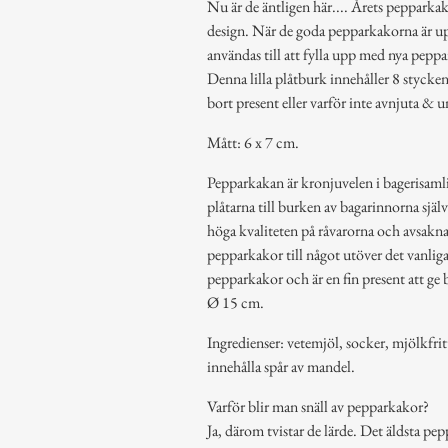
Nu är de äntligen här.... Årets pepparkako
design. När de goda pepparkakorna är u
användas till att fylla upp med nya peppa
Denna lilla plåtburk innehåller 8 stycke
bort present eller varför inte avnjuta & un
Mått: 6 x 7 cm.
Pepparkakan är kronjuvelen i bagerisam
plåtarna till burken av bagarinnorna sjä
höga kvaliteten på råvarorna och avsakna
pepparkakor till något utöver det vanlig
pepparkakor och är en fin present att ge bo
Ø 15 cm.
Ingredienser: vetemjöl, socker, mjölkfri
innehålla spår av mandel.
Varför blir man snäll av pepparkakor?
Ja, därom tvistar de lärde. Det äldsta pe