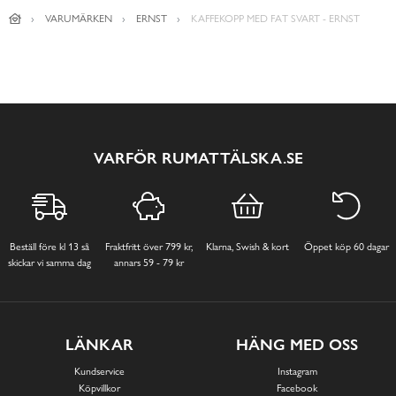
VARUMÄRKEN
ERNST
KAFFEKOPP MED FAT SVART - ERNST
VARFÖR RUMATTÄLSKA.SE
Beställ före kl 13 så
Fraktfritt över 799 kr,
Klarna, Swish & kort
Öppet köp 60 dagar
skickar vi samma dag
annars 59 - 79 kr
LÄNKAR
HÄNG MED OSS
Kundservice
Instagram
Köpvillkor
Facebook