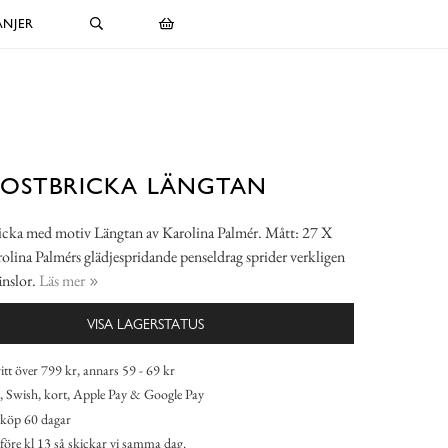
NJER
KOSTBRICKA LÄNGTAN
icka med motiv Längtan av Karolina Palmér. Mått: 27 X
lina Palmérs glädjespridande penseldrag sprider verkligen
änslor.
Läs mer
VISA LAGERSTATUS
itt över 799 kr, annars 59 - 69 kr
 Swish, kort, Apple Pay & Google Pay
köp 60 dagar
 före kl 13 så skickar vi samma dag.