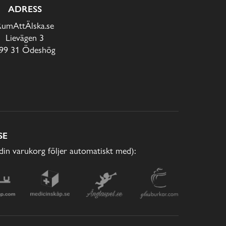
ADRESS
RumAttÄlska.se
Lievägen 3
99 31 Ödeshög
SE
(din varukorg följer automatiskt med):