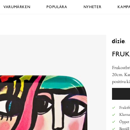
VARUMÄRKEN
POPULÄRA
NYHETER
KAMPA
FRU
Frukostbr
20cm. Karo
positiva k
Fraktfr
Klarna,
Öppet 
Beställ