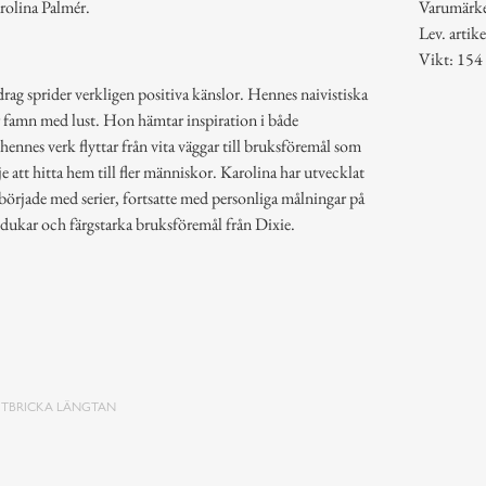
rolina Palmér.
Varumärk
Lev. arti
Vikt: 154
rag sprider verkligen positiva känslor. Hennes naivistiska
or famn med lust. Hon hämtar inspiration i både
ennes verk flyttar från vita väggar till bruksföremål som
je att hitta hem till fler människor. Karolina har utvecklat
t började med serier, fortsatte med personliga målningar på
a dukar och färgstarka bruksföremål från Dixie.
STBRICKA LÄNGTAN