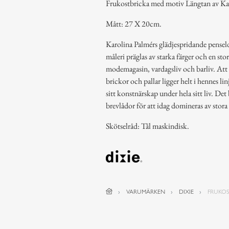
Frukostbricka med motiv Längtan av Ka
Mått: 27 X 20cm.
Karolina Palmérs glädjespridande penseld
måleri präglas av starka färger och en st
modemagasin, vardagsliv och barliv. Att h
brickor och pallar ligger helt i hennes lin
sitt konstnärskap under hela sitt liv. De
brevlådor för att idag domineras av stor
Skötselråd: Tål maskindisk.
VARUMÄRKEN
DIXIE
FRUKO