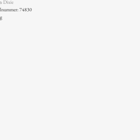
e:
Dixie
kelnummer: 74830
 g