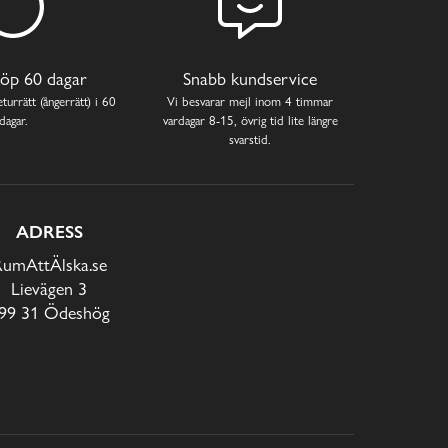
öp 60 dagar
Snabb kundservice
turrätt (ångerrätt) i 60
Vi besvarar mejl inom 4 timmar
dagar.
vardagar 8-15, övrig tid lite längre
svarstid.
ADRESS
RumAttÄlska.se
Lievägen 3
99 31 Ödeshög