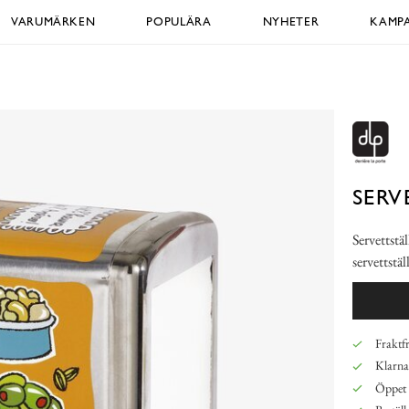
VARUMÄRKEN
POPULÄRA
NYHETER
KAMPA
SERV
Servettstä
servettstä
Fraktfr
Klarna,
Öppet 