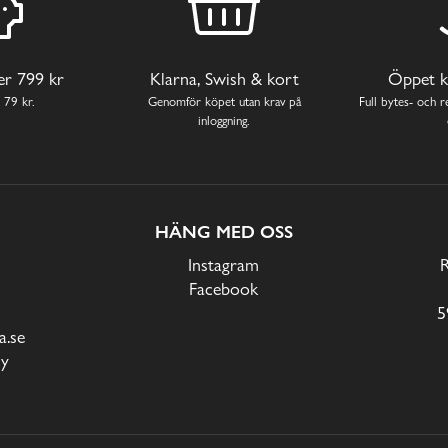
ver 799 kr
Klarna, Swish & kort
Öppet k
 79 kr.
Genomför köpet utan krav på
Full bytes- och re
inloggning.
HÄNG MED OSS
Instagram
Facebook
5
.se
cy