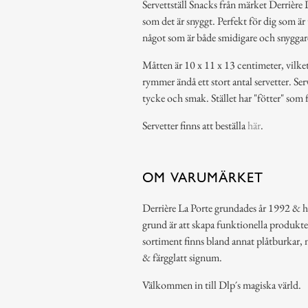
Servettställ Snacks från märket Derrière L
som det är snyggt. Perfekt för dig som är
något som är både smidigare och snyggar
Måtten är 10 x 11 x 13 centimeter, vilket
rymmer ändå ett stort antal servetter. Se
tycke och smak. Stället har "fötter" som 
Servetter finns att beställa
här
.
OM VARUMÄRKET
Derrière La Porte grundades år 1992 & har
grund är att skapa funktionella produkte
sortiment finns bland annat plåtburkar, 
& färgglatt signum.
Välkommen in till Dlp´s magiska värld.