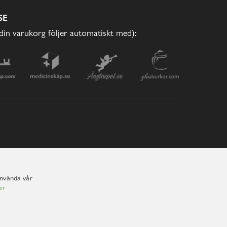
SE
(din varukorg följer automatiskt med):
använda vår
er