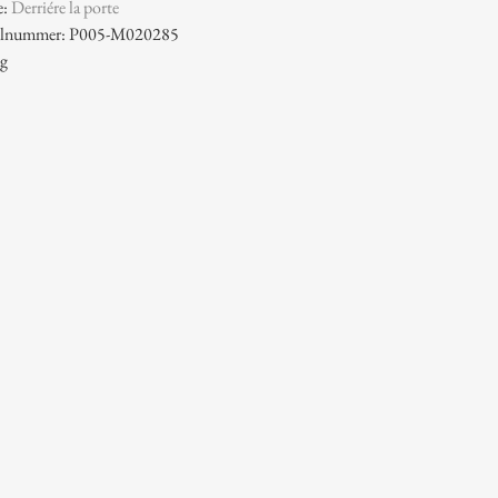
e:
Derriére la porte
ikelnummer: P005-M020285
 g