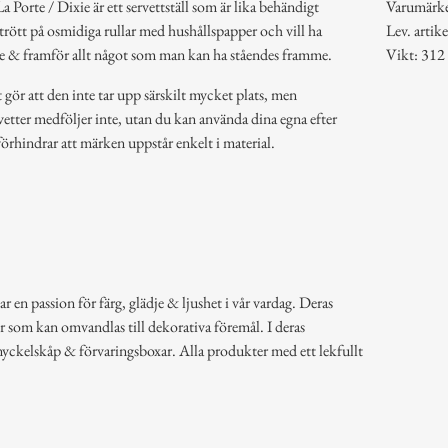
a Porte / Dixie är ett servettställ som är lika behändigt
Varumärk
 trött på osmidiga rullar med hushållspapper och vill ha
Lev. art
e & framför allt något som man kan ha ståendes framme.
Vikt: 312
 gör att den inte tar upp särskilt mycket plats, men
rvetter medföljer inte, utan du kan använda dina egna efter
förhindrar att märken uppstår enkelt i material.
 en passion för färg, glädje & ljushet i vår vardag. Deras
r som kan omvandlas till dekorativa föremål. I deras
nyckelskåp & förvaringsboxar. Alla produkter med ett lekfullt