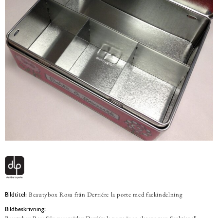
Beautybox Rosa från Derriére la porte med fackindelning
Bildtitel:
Bildbeskrivning: