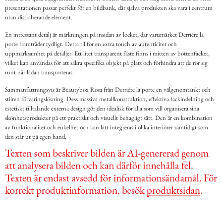
presentationen passar perfekt för en bildbank, där själva produkten ska vara i centrum
utan distraherande element.
En intressant detalj är märkningen på insidan av locket, där varumärket Derriére la
porte framträder tydligt. Detta tillför en extra touch av autenticitet och
uppmärksamhet på detaljer. Ett litet transparent fäste finns i mitten av bottenfacket,
vilket kan användas för att säkra specifika objekt på plats och förhindra att de rör sig
runt när lådan transporteras.
Sammanfattningsvis är Beautybox Rosa från Derriére la porte en välgenomtänkt och
stilren förvaringslösning. Dess massiva metallkonstruktion, effektiva fackindelning och
estetiskt tilltalande externa design gör den idealisk för alla som vill organisera sina
skönhetsprodukter på ett praktiskt och visuellt behagligt sätt. Den är en kombination
av funktionalitet och enkelhet och kan lätt integreras i olika interiörer samtidigt som
den står ut på egen hand.