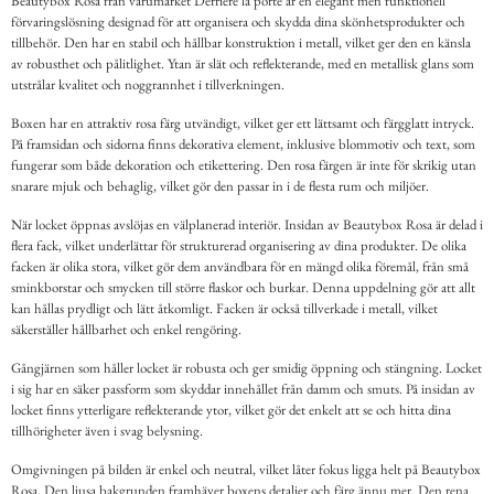
Beautybox Rosa från varumärket Derriére la porte är en elegant men funktionell
förvaringslösning designad för att organisera och skydda dina skönhetsprodukter och
tillbehör. Den har en stabil och hållbar konstruktion i metall, vilket ger den en känsla
av robusthet och pålitlighet. Ytan är slät och reflekterande, med en metallisk glans som
utstrålar kvalitet och noggrannhet i tillverkningen.
Boxen har en attraktiv rosa färg utvändigt, vilket ger ett lättsamt och färgglatt intryck.
På framsidan och sidorna finns dekorativa element, inklusive blommotiv och text, som
fungerar som både dekoration och etikettering. Den rosa färgen är inte för skrikig utan
snarare mjuk och behaglig, vilket gör den passar in i de flesta rum och miljöer.
När locket öppnas avslöjas en välplanerad interiör. Insidan av Beautybox Rosa är delad i
flera fack, vilket underlättar för strukturerad organisering av dina produkter. De olika
facken är olika stora, vilket gör dem användbara för en mängd olika föremål, från små
sminkborstar och smycken till större flaskor och burkar. Denna uppdelning gör att allt
kan hållas prydligt och lätt åtkomligt. Facken är också tillverkade i metall, vilket
säkerställer hållbarhet och enkel rengöring.
Gångjärnen som håller locket är robusta och ger smidig öppning och stängning. Locket
i sig har en säker passform som skyddar innehållet från damm och smuts. På insidan av
locket finns ytterligare reflekterande ytor, vilket gör det enkelt att se och hitta dina
tillhörigheter även i svag belysning.
Omgivningen på bilden är enkel och neutral, vilket låter fokus ligga helt på Beautybox
Rosa. Den ljusa bakgrunden framhäver boxens detaljer och färg ännu mer. Den rena