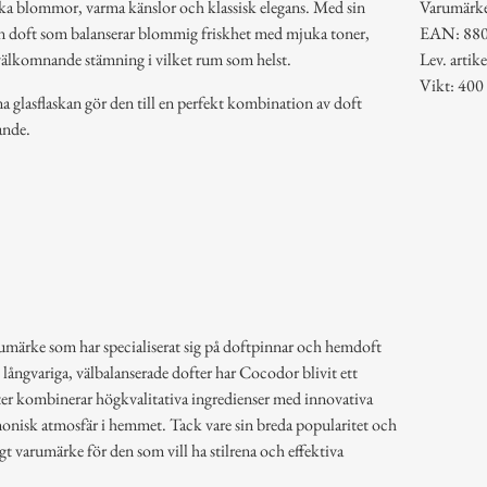
ska blommor, varma känslor och klassisk elegans. Med sin
Varumärk
 en doft som balanserar blommig friskhet med mjuka toner,
EAN: 88
välkomnande stämning i vilket rum som helst.
Lev. arti
Vikt: 400
 glasflaskan gör den till en perfekt kombination av doft
ande.
umärke som har specialiserat sig på doftpinnar och hemdoft
långvariga, välbalanserade dofter har Cocodor blivit ett
ter kombinerar högkvalitativa ingredienser med innovativa
onisk atmosfär i hemmet. Tack vare sin breda popularitet och
t varumärke för den som vill ha stilrena och effektiva