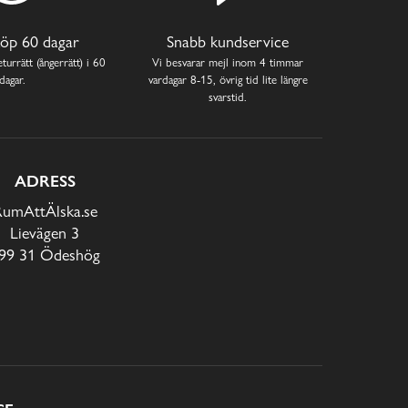
öp 60 dagar
Snabb kundservice
turrätt (ångerrätt) i 60
Vi besvarar mejl inom 4 timmar
dagar.
vardagar 8-15, övrig tid lite längre
svarstid.
ADRESS
RumAttÄlska.se
Lievägen 3
99 31 Ödeshög