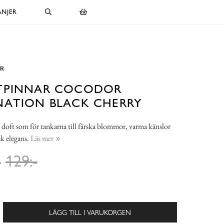
NJER
TPINNAR COCODOR
NATION BLACK CHERRY
doft som för tankarna till färska blommor, varma känslor
sk elegans.
Läs mer
-
129:-
LÄGG TILL I VARUKORGEN