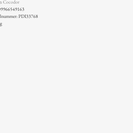
e:
Cocodor
09966549163
kelnummer: PDI33768
 g