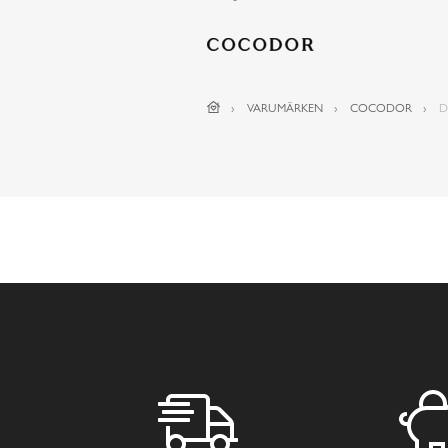
VARUMÄRKEN
COCODOR
D