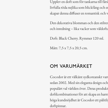
Upplev en doft som för tankarna till fär
livfulla röda nejlika som blickfång och
skapar denna diffuser en romantisk och 
Den dekorativa blomman och den stilrena
och inredning – lika vacker som väldoft
Doft: Black Cherry. Rymmer 120 ml.
Mått: 7,5 x 7,5 x 20,5 cm.
OM VARUMÄRKET
Cocodor är ett välkänt sydkoreanskt var
sedan 2002. Med sin eleganta design och 
populärt val världen över. Deras produk
doftkombinationer för att skapa en harm
höga kundnöjdhet är Cocodor ett pålitlig
doftpinnar.