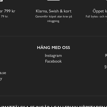
ver 799 kr
Klarna, Swish & kort
Öppet k
 79 kr.
Genomför köpet utan krav på
Full bytes- och re
inloggning.
HÄNG MED OSS
Instagram
Facebook
5
.se
cy