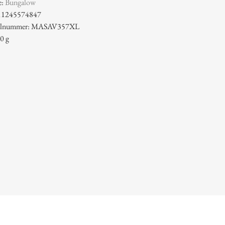
e:
Bungalow
11245574847
ikelnummer: MASAV357XL
0 g