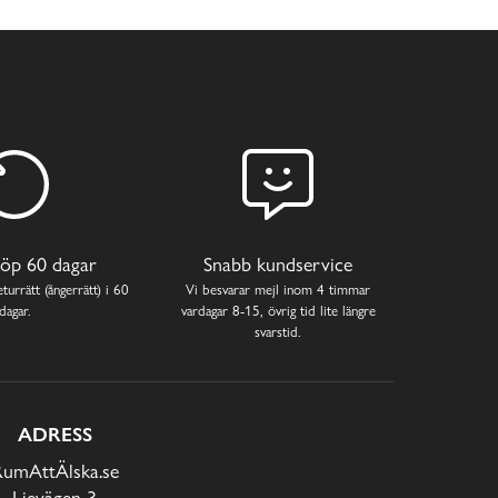
öp 60 dagar
Snabb kundservice
turrätt (ångerrätt) i 60
Vi besvarar mejl inom 4 timmar
dagar.
vardagar 8-15, övrig tid lite längre
svarstid.
ADRESS
RumAttÄlska.se
Lievägen 3