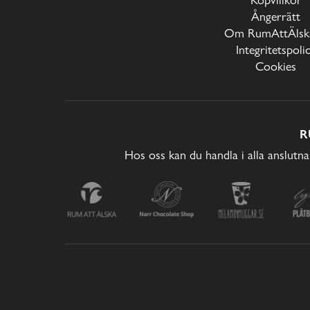
Ångerrätt
Om RumAttÄlska
Integritetspoli
Cookies
R
Hos oss kan du handla i alla anslutna