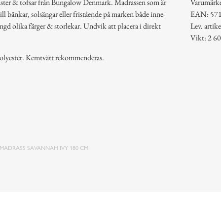
nster & tofsar från Bungalow Denmark. Madrassen som är
Varumärk
l bänkar, solsängar eller fristående på marken både inne-
EAN: 57
d olika färger & storlekar. Undvik att placera i direkt
Lev. art
Vikt: 2 60
polyester. Kemtvätt rekommenderas.
MADRASS SAVANNAH IVY 180 CM