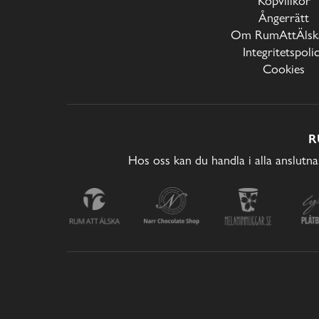
Köpvillkor
Ångerrätt
Om RumAttÄlska
Integritetspoli
Cookies
R
Hos oss kan du handla i alla anslutna