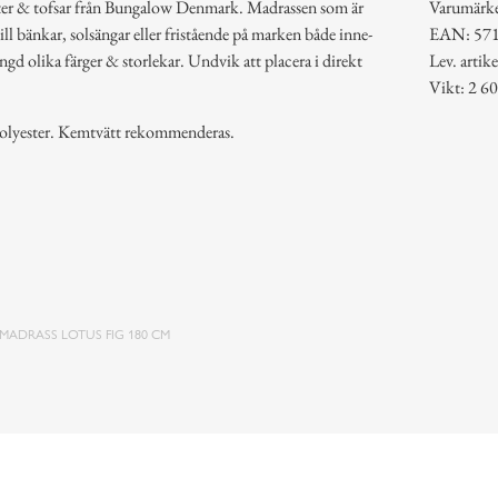
ster & tofsar från Bungalow Denmark. Madrassen som är
Varumärk
l bänkar, solsängar eller fristående på marken både inne-
EAN: 57
d olika färger & storlekar. Undvik att placera i direkt
Lev. art
Vikt: 2 60
polyester. Kemtvätt rekommenderas.
MADRASS LOTUS FIG 180 CM