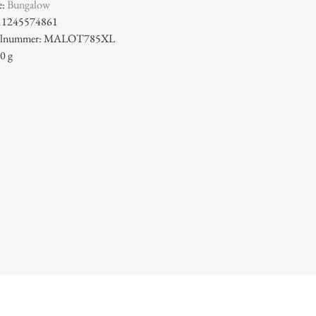
e:
Bungalow
11245574861
ikelnummer: MALOT785XL
0 g