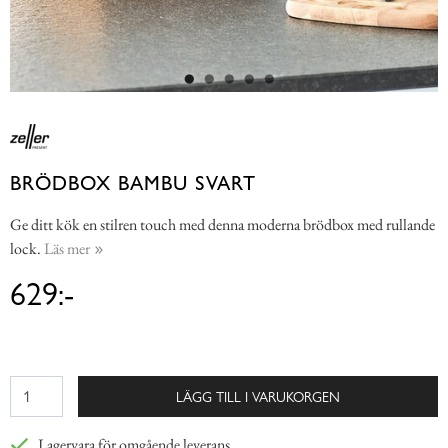
BRÖDBOX BAMBU SVART
Ge ditt kök en stilren touch med denna moderna brödbox med rullande
lock.
Läs mer
629:-
LÄGG TILL I VARUKORGEN
Lagervara för omgående leverans