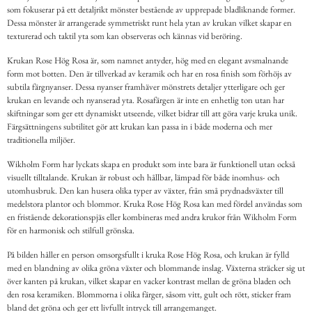
som fokuserar på ett detaljrikt mönster bestående av upprepade bladliknande former.
Dessa mönster är arrangerade symmetriskt runt hela ytan av krukan vilket skapar en
texturerad och taktil yta som kan observeras och kännas vid beröring.
Krukan Rose Hög Rosa är, som namnet antyder, hög med en elegant avsmalnande
form mot botten. Den är tillverkad av keramik och har en rosa finish som förhöjs av
subtila färgnyanser. Dessa nyanser framhäver mönstrets detaljer ytterligare och ger
krukan en levande och nyanserad yta. Rosafärgen är inte en enhetlig ton utan har
skiftningar som ger ett dynamiskt utseende, vilket bidrar till att göra varje kruka unik.
Färgsättningens subtilitet gör att krukan kan passa in i både moderna och mer
traditionella miljöer.
Wikholm Form har lyckats skapa en produkt som inte bara är funktionell utan också
visuellt tilltalande. Krukan är robust och hållbar, lämpad för både inomhus- och
utomhusbruk. Den kan husera olika typer av växter, från små prydnadsväxter till
medelstora plantor och blommor. Kruka Rose Hög Rosa kan med fördel användas som
en fristående dekorationspjäs eller kombineras med andra krukor från Wikholm Form
för en harmonisk och stilfull grönska.
På bilden håller en person omsorgsfullt i kruka Rose Hög Rosa, och krukan är fylld
med en blandning av olika gröna växter och blommande inslag. Växterna sträcker sig ut
över kanten på krukan, vilket skapar en vacker kontrast mellan de gröna bladen och
den rosa keramiken. Blommorna i olika färger, såsom vitt, gult och rött, sticker fram
bland det gröna och ger ett livfullt intryck till arrangemanget.