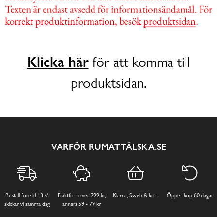
Klicka här
för att komma till
produktsidan.
VARFÖR RUMATTÄLSKA.SE
Beställ före kl 13 så
Fraktfritt över 799 kr,
Klarna, Swish & kort
Öppet köp 60 dagar
skickar vi samma dag
annars 59 - 79 kr