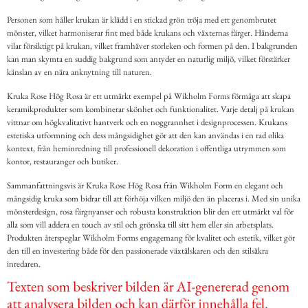
Personen som håller krukan är klädd i en stickad grön tröja med ett genombrutet
mönster, vilket harmoniserar fint med både krukans och växternas färger. Händerna
vilar försiktigt på krukan, vilket framhäver storleken och formen på den. I bakgrunden
kan man skymta en suddig bakgrund som antyder en naturlig miljö, vilket förstärker
känslan av en nära anknytning till naturen.
Kruka Rose Hög Rosa är ett utmärkt exempel på Wikholm Forms förmåga att skapa
keramikprodukter som kombinerar skönhet och funktionalitet. Varje detalj på krukan
vittnar om högkvalitativt hantverk och en noggrannhet i designprocessen. Krukans
estetiska utformning och dess mångsidighet gör att den kan användas i en rad olika
kontext, från heminredning till professionell dekoration i offentliga utrymmen som
kontor, restauranger och butiker.
Sammanfattningsvis är Kruka Rose Hög Rosa från Wikholm Form en elegant och
mångsidig kruka som bidrar till att förhöja vilken miljö den än placeras i. Med sin unika
mönsterdesign, rosa färgnyanser och robusta konstruktion blir den ett utmärkt val för
alla som vill addera en touch av stil och grönska till sitt hem eller sin arbetsplats.
Produkten återspeglar Wikholm Forms engagemang för kvalitet och estetik, vilket gör
den till en investering både för den passionerade växtälskaren och den stilsäkra
inredaren.