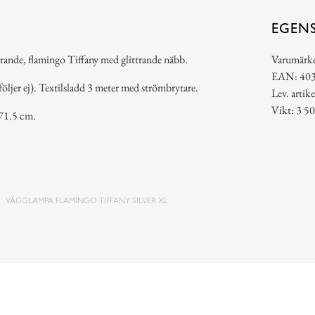
EGEN
örande, flamingo Tiffany med glittrande näbb.
Varumärk
EAN: 40
jer ej). Textilsladd 3 meter med strömbrytare.
Lev. arti
Vikt: 3 50
 71.5 cm.
VÄGGLAMPA FLAMINGO TIFFANY SILVER XL