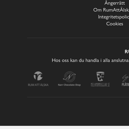
Ångerrätt
Om RumAttÄlska
Integritetspoli
Cookies
R
Hos oss kan du handla i alla anslutna