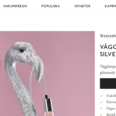
VARUMÄRKEN
POPULÄRA
NYHETER
KAMPA
VÄGG
SILV
Vägglampa 
glittrande
Fraktfr
Klarna,
Öppet 
Beställ