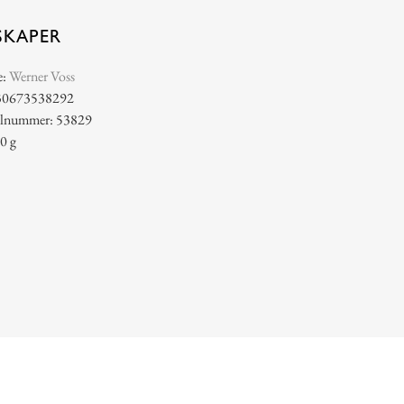
SKAPER
e:
Werner Voss
30673538292
kelnummer: 53829
0 g