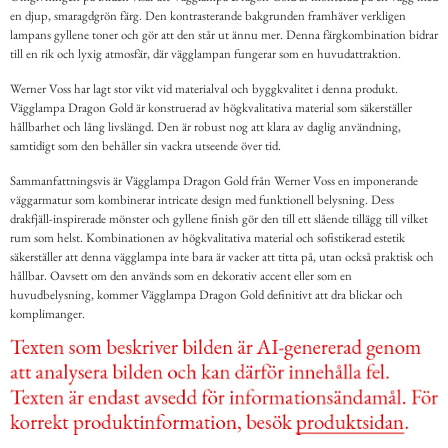
en djup, smaragdgrön färg. Den kontrasterande bakgrunden framhäver verkligen
lampans gyllene toner och gör att den står ut ännu mer. Denna färgkombination bidrar
till en rik och lyxig atmosfär, där vägglampan fungerar som en huvudattraktion.
Werner Voss har lagt stor vikt vid materialval och byggkvalitet i denna produkt.
Vägglampa Dragon Gold är konstruerad av högkvalitativa material som säkerställer
hållbarhet och lång livslängd. Den är robust nog att klara av daglig användning,
samtidigt som den behåller sin vackra utseende över tid.
Sammanfattningsvis är Vägglampa Dragon Gold från Werner Voss en imponerande
väggarmatur som kombinerar intricate design med funktionell belysning. Dess
drakfjäll-inspirerade mönster och gyllene finish gör den till ett slående tillägg till vilket
rum som helst. Kombinationen av högkvalitativa material och sofistikerad estetik
säkerställer att denna vägglampa inte bara är vacker att titta på, utan också praktisk och
hållbar. Oavsett om den används som en dekorativ accent eller som en
huvudbelysning, kommer Vägglampa Dragon Gold definitivt att dra blickar och
komplimanger.