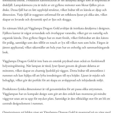
sofistikerad estetik. Produkten kännetecknas av sin detaljrika design som är inspirerad av
drakfjäll. Lampskärmens yta är täckt av ett gyllene mönster som liknar fjällen på en
drake. Dessa fjäll har en lätt upphöjd struktur, vilket bidrar till en känsla av djup och
dimension. Varje fjäll är noggrant utformad för att reflektera ljuset på olika sätt, vilket
skapar en levande och dynamisk spel av ljus och skugga.
En närmare blick på Vägglampa Dragon Gold avslöjar de intrikata detaljerna i designen.
Fjällens kanter är något avrundade och överlappar varandra, vilket ger en naturlig och
organisk känsla. Den gyllene färgen har en matt finish, vilket förhindrar att den känns
för prålig, samtidigt som den tillför en touch av lyx till vilket rum som helst. Färgen är
jämnt applicerad, vilket säkerställer att hela ytan har en enhetlig och sammanhängande
look.
Vägglampa Dragon Gold är inte bara en estetisk prydnad utan också en funktionell
belysningslösning. När lampan är tänd, lyser ljuset genom de glesare delarna av
mönstret, vilket skapar en charmig ljusbild på väggen. Detta bidrar till atmosfären i
rummet och kan hjälpa till att lyfta inredningen till nya höjder. Ljuset är mjukt och
behagligt, vilket gör det perfekt för att skapa en avslappnad och inbjudande miljö.
Produktons fysiska dimensioner är väl genomtänkta för att passa olika utrymmen.
Vägglampan har en kompakt design som gör att den enkelt kan monteras på mindre
väggytor utan att ta upp för mycket plats. Samtidigt är den tillräckligt stor för att bli ett
centralt designelement i rummet.
Omgivningen på bilden visar att Vägglampa Dragon Gold är monterad på en vägg med