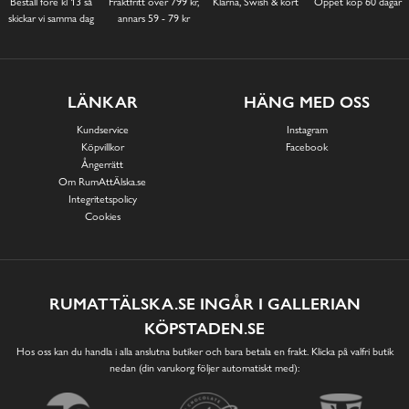
Beställ före kl 13 så
Fraktfritt över 799 kr,
Klarna, Swish & kort
Öppet köp 60 dagar
skickar vi samma dag
annars 59 - 79 kr
LÄNKAR
HÄNG MED OSS
Kundservice
Instagram
Köpvillkor
Facebook
Ångerrätt
Om RumAttÄlska.se
Integritetspolicy
Cookies
RUMATTÄLSKA.SE INGÅR I GALLERIAN
KÖPSTADEN.SE
Hos oss kan du handla i alla anslutna butiker och bara betala en frakt. Klicka på valfri butik
nedan (din varukorg följer automatiskt med):