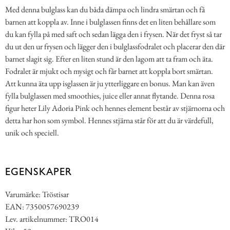
Med denna bulglass kan du båda dämpa och lindra smärtan och få
barnen att koppla av. Inne i bulglassen finns det en liten behållare som
du kan fylla på med saft och sedan lägga den i frysen. När det fryst så tar
du ut den ur frysen och lägger den i bulglassfodralet och placerar den där
barnet slagit sig. Efter en liten stund är den lagom att ta fram och äta.
Fodralet är mjukt och mysigt och får barnet att koppla bort smärtan.
Att kunna äta upp isglassen är ju ytterliggare en bonus. Man kan även
fylla bulglassen med smoothies, juice eller annat flytande. Denna rosa
figur heter Lily Adoria Pink och hennes element består av stjärnorna och
detta har hon som symbol. Hennes stjärna står för att du är värdefull,
unik och speciell.
EGENSKAPER
Varumärke: Tröstisar
EAN: 7350057690239
Lev. artikelnummer: TRO014