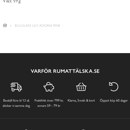
Vikt: 59 g
BULGLASS LILY ADORIA PINK
VARFÖR RUMATTÄLSKA.SE
Beställ före kl 13 så
Fraktfritt över 799 kr,
Klarna, Swish & kort
Öppet köp 60 dagar
skickar vi samma dag
annars 59 - 79 kr