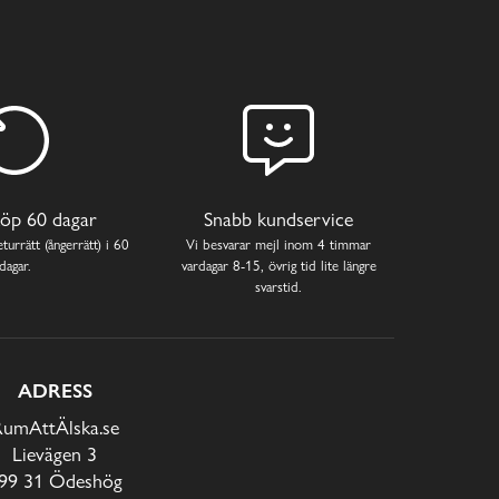
öp 60 dagar
Snabb kundservice
turrätt (ångerrätt) i 60
Vi besvarar mejl inom 4 timmar
dagar.
vardagar 8-15, övrig tid lite längre
svarstid.
ADRESS
RumAttÄlska.se
Lievägen 3
99 31 Ödeshög