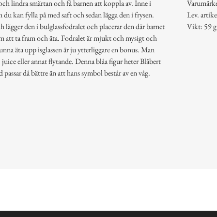
h lindra smärtan och få barnen att koppla av. Inne i
Varumärke:
m du kan fylla på med saft och sedan lägga den i frysen.
Lev. art
ch lägger den i bulglassfodralet och placerar den där barnet
Vikt: 59 g
gom att ta fram och äta. Fodralet är mjukt och mysigt och
unna äta upp isglassen är ju ytterliggare en bonus. Man
juice eller annat flytande. Denna blåa figur heter Blåbert
 passar då bättre än att hans symbol består av en våg.