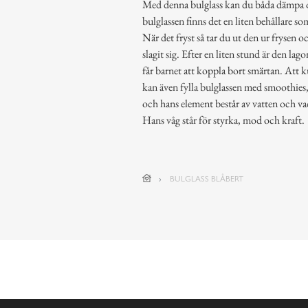
Med denna bulglass kan du båda dämpa oc
bulglassen finns det en liten behållare so
När det fryst så tar du ut den ur frysen o
slagit sig. Efter en liten stund är den la
får barnet att koppla bort smärtan. Att k
kan även fylla bulglassen med smoothies, 
och hans element består av vatten och vad
Hans våg står för styrka, mod och kraft.
BULGLASS BLÅBERT