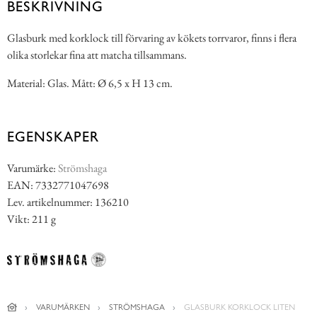
BESKRIVNING
Glasburk med korklock till förvaring av kökets torrvaror, finns i flera
olika storlekar fina att matcha tillsammans.
Material: Glas. Mått: Ø 6,5 x H 13 cm.
EGENSKAPER
Varumärke:
Strömshaga
EAN: 7332771047698
Lev. artikelnummer: 136210
Vikt: 211 g
VARUMÄRKEN
STRÖMSHAGA
GLASBURK KORKLOCK LITEN