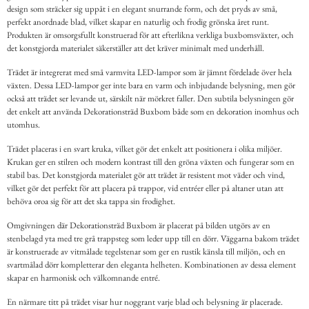
design som sträcker sig uppåt i en elegant snurrande form, och det pryds av små,
perfekt anordnade blad, vilket skapar en naturlig och frodig grönska året runt.
Produkten är omsorgsfullt konstruerad för att efterlikna verkliga buxbomsväxter, och
det konstgjorda materialet säkerställer att det kräver minimalt med underhåll.
Trädet är integrerat med små varmvita LED-lampor som är jämnt fördelade över hela
växten. Dessa LED-lampor ger inte bara en varm och inbjudande belysning, men gör
också att trädet ser levande ut, särskilt när mörkret faller. Den subtila belysningen gör
det enkelt att använda Dekorationsträd Buxbom både som en dekoration inomhus och
utomhus.
Trädet placeras i en svart kruka, vilket gör det enkelt att positionera i olika miljöer.
Krukan ger en stilren och modern kontrast till den gröna växten och fungerar som en
stabil bas. Det konstgjorda materialet gör att trädet är resistent mot väder och vind,
vilket gör det perfekt för att placera på trappor, vid entréer eller på altaner utan att
behöva oroa sig för att det ska tappa sin frodighet.
Omgivningen där Dekorationsträd Buxbom är placerat på bilden utgörs av en
stenbelagd yta med tre grå trappsteg som leder upp till en dörr. Väggarna bakom trädet
är konstruerade av vitmålade tegelstenar som ger en rustik känsla till miljön, och en
svartmålad dörr kompletterar den eleganta helheten. Kombinationen av dessa element
skapar en harmonisk och välkomnande entré.
En närmare titt på trädet visar hur noggrant varje blad och belysning är placerade.