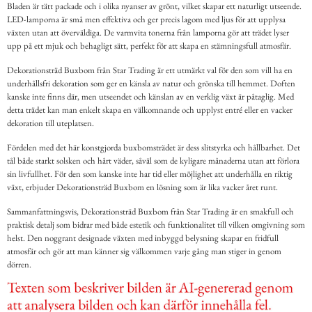
Bladen är tätt packade och i olika nyanser av grönt, vilket skapar ett naturligt utseende.
LED-lamporna är små men effektiva och ger precis lagom med ljus för att upplysa
växten utan att överväldiga. De varmvita tonerna från lamporna gör att trädet lyser
upp på ett mjuk och behagligt sätt, perfekt för att skapa en stämningsfull atmosfär.
Dekorationsträd Buxbom från Star Trading är ett utmärkt val för den som vill ha en
underhållsfri dekoration som ger en känsla av natur och grönska till hemmet. Doften
kanske inte finns där, men utseendet och känslan av en verklig växt är påtaglig. Med
detta trädet kan man enkelt skapa en välkomnande och upplyst entré eller en vacker
dekoration till uteplatsen.
Fördelen med det här konstgjorda buxbomsträdet är dess slitstyrka och hållbarhet. Det
tål både starkt solsken och hårt väder, såväl som de kyligare månaderna utan att förlora
sin livfullhet. För den som kanske inte har tid eller möjlighet att underhålla en riktig
växt, erbjuder Dekorationsträd Buxbom en lösning som är lika vacker året runt.
Sammanfattningsvis, Dekorationsträd Buxbom från Star Trading är en smakfull och
praktisk detalj som bidrar med både estetik och funktionalitet till vilken omgivning som
helst. Den noggrant designade växten med inbyggd belysning skapar en fridfull
atmosfär och gör att man känner sig välkommen varje gång man stiger in genom
dörren.