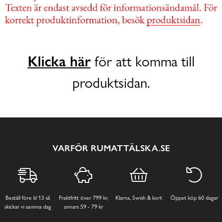
Klicka här
för att komma till
produktsidan.
VARFÖR RUMATTÄLSKA.SE
Beställ före kl 13 så
Fraktfritt över 799 kr,
Klarna, Swish & kort
Öppet köp 60 dagar
skickar vi samma dag
annars 59 - 79 kr