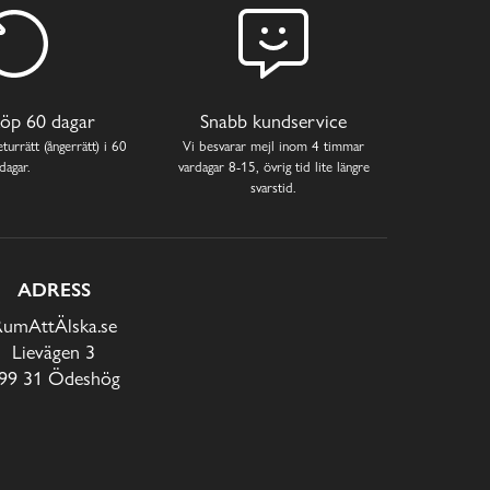
öp 60 dagar
Snabb kundservice
turrätt (ångerrätt) i 60
Vi besvarar mejl inom 4 timmar
dagar.
vardagar 8-15, övrig tid lite längre
svarstid.
ADRESS
RumAttÄlska.se
Lievägen 3
99 31 Ödeshög