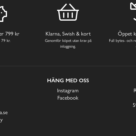
ver 799 kr
Klarna, Swish & kort
Öppet k
 79 kr.
Genomför köpet utan krav på
Full bytes- och re
inloggning.
HÄNG MED OSS
Instagram
Facebook
5
.se
cy