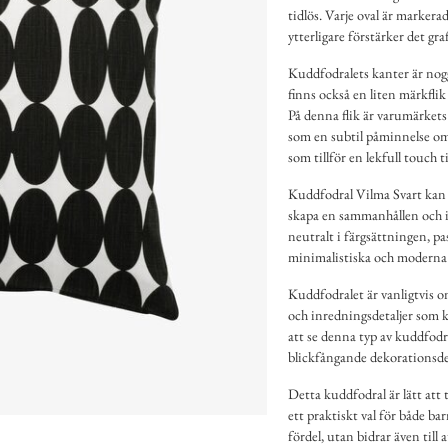
tidlös. Varje oval är markera
ytterligare förstärker det gra
Kuddfodralets kanter är noggr
finns också en liten märkflik 
På denna flik är varumärkets 
som en subtil påminnelse om
som tillför en lekfull touch t
Kuddfodral Vilma Svart kan l
skapa en sammanhållen och i
neutralt i färgsättningen, pas
minimalistiska och moderna t
Kuddfodralet är vanligtvis 
och inredningsdetaljer som k
att se denna typ av kuddfodral
blickfångande dekorationsde
Detta kuddfodral är lätt att t
ett praktiskt val för både ba
fördel, utan bidrar även till 