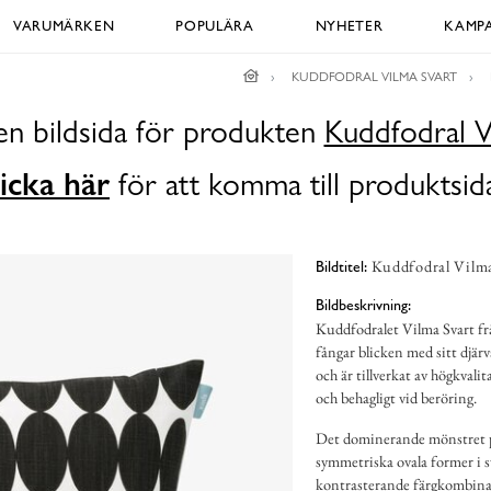
VARUMÄRKEN
POPULÄRA
NYHETER
KAMPA
KUDDFODRAL VILMA SVART
en bildsida för produkten
Kuddfodral V
icka här
för att komma till produktsid
Kuddfodral Vilma
Bildtitel:
Bildbeskrivning:
Kuddfodralet Vilma Svart frå
fångar blicken med sitt djär
och är tillverkat av högkvali
och behagligt vid beröring.
Det dominerande mönstret på
symmetriska ovala former i s
kontrasterande färgkombinat