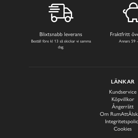
Blixtsnabb leverans
Fraktfritt ö
Beställ före kl 13 så skickar vi samma
Annars 59 -
dag.
LÄNKAR
Kundservice
Köpvillkor
Ångerrätt
Om RumAttÄlska
Integritetspoli
Cookies