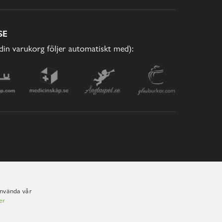
SE
(din varukorg följer automatiskt med):
använda vår
er