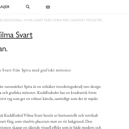
NJER
KUDDFODRAL VILMA SVART FRÅN SPIRA MED GRAFISKT MÖNSTER
ilma Svart
an.
 Svart från Spira med grafiskt mönster
n varumärket Spira är en stilsäker inredningsdetalj vars design
va och grafiska mönster. Kuddfodralet har en kvadratisk form
tativt tyg som ger en robust känsla, samtidigt som det är mjukt
 Kuddfodral Vilma Svart består av horisontellt och vertikalt
vart färg, som växelvis placerats mot en vit bakgrund. Den
ionen skapar en slående visuell effekt som är både modern och