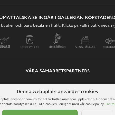
UMATTÄLSKA.SE INGÅR I GALLERIAN KÖPSTADEN.
 butiker och bara betala en frakt. Klicka på valfri butik nedan 
VÅRA SAMARBETSPARTNERS
Denna webbplats använder cookies
plats använder cookies för att förbättra användarupplevelsen. Genom att 
ebbplats samtycker du till alla cookies i enlighet med vår cookiepolicy.
Läs m