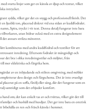
d med svarta linjer som ger en känsla av djup och textur, vilket
fiska intrycket.
ant sydda, vilket ger det en snygg och professionell finish. Det
i en ljusblå ton, placerad diskret vid ena sidan av kuddfodralet.
namn, Spira, tryckt i vit text. Denna detalj fungerar inte bara
 tillverkaren, utan bidrar också med en extra designelement
ill det annars strikta mönstret.
ätt kombineras med andra kuddfodral och textilier för att
ntressant inredning. Eftersom fodralet är mångsidigt och
sar det bra i olika inredningsstilar och miljöer, från
ill mer eklektiska och färgrika hem.
omgärdat av en inbjudande och stilren omgivning, med möbler
ompletterar dess design och färgschema. Det är inte ovanligt
 placerat på en soffa, fåtölj eller säng, där det fungerar som en
talj samtidigt som det erbjuder komfort.
a hand om; det kan enkelt tas av och tvättas, vilket gör det till
rnfamiljer och hushåll med husdjur. Det ger inte bara en estetisk
att bibehålla en ren och fräsch känsla i hemmet.