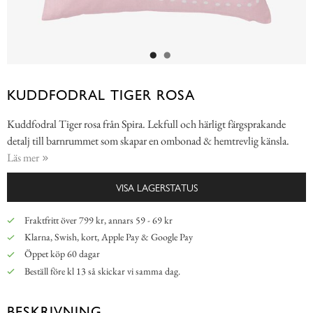
KUDDFODRAL TIGER ROSA
Kuddfodral Tiger rosa från Spira. Lekfull och härligt färgsprakande
detalj till barnrummet som skapar en ombonad & hemtrevlig känsla.
Läs mer
VISA LAGERSTATUS
Fraktfritt över 799 kr, annars 59 - 69 kr
Klarna, Swish, kort, Apple Pay & Google Pay
Öppet köp 60 dagar
Beställ före kl 13 så skickar vi samma dag.
BESKRIVNING