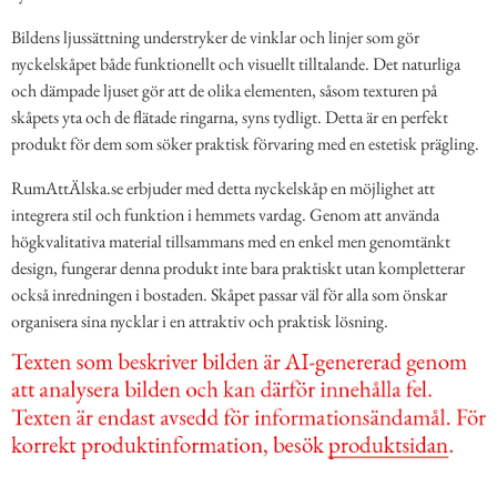
Bildens ljussättning understryker de vinklar och linjer som gör
nyckelskåpet både funktionellt och visuellt tilltalande. Det naturliga
och dämpade ljuset gör att de olika elementen, såsom texturen på
skåpets yta och de flätade ringarna, syns tydligt. Detta är en perfekt
produkt för dem som söker praktisk förvaring med en estetisk prägling.
RumAttÄlska.se erbjuder med detta nyckelskåp en möjlighet att
integrera stil och funktion i hemmets vardag. Genom att använda
högkvalitativa material tillsammans med en enkel men genomtänkt
design, fungerar denna produkt inte bara praktiskt utan kompletterar
också inredningen i bostaden. Skåpet passar väl för alla som önskar
organisera sina nycklar i en attraktiv och praktisk lösning.