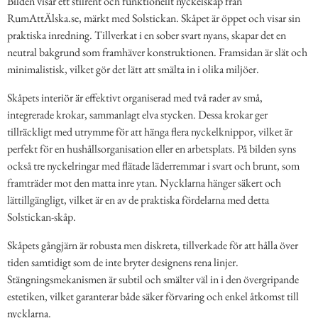
Bilden visar ett stilrent och funktionellt nyckelskåp från
RumAttÄlska.se, märkt med Solstickan. Skåpet är öppet och visar sin
praktiska inredning. Tillverkat i en sober svart nyans, skapar det en
neutral bakgrund som framhäver konstruktionen. Framsidan är slät och
minimalistisk, vilket gör det lätt att smälta in i olika miljöer.
Skåpets interiör är effektivt organiserad med två rader av små,
integrerade krokar, sammanlagt elva stycken. Dessa krokar ger
tillräckligt med utrymme för att hänga flera nyckelknippor, vilket är
perfekt för en hushållsorganisation eller en arbetsplats. På bilden syns
också tre nyckelringar med flätade läderremmar i svart och brunt, som
framträder mot den matta inre ytan. Nycklarna hänger säkert och
lättillgängligt, vilket är en av de praktiska fördelarna med detta
Solstickan-skåp.
Skåpets gångjärn är robusta men diskreta, tillverkade för att hålla över
tiden samtidigt som de inte bryter designens rena linjer.
Stängningsmekanismen är subtil och smälter väl in i den övergripande
estetiken, vilket garanterar både säker förvaring och enkel åtkomst till
nycklarna.