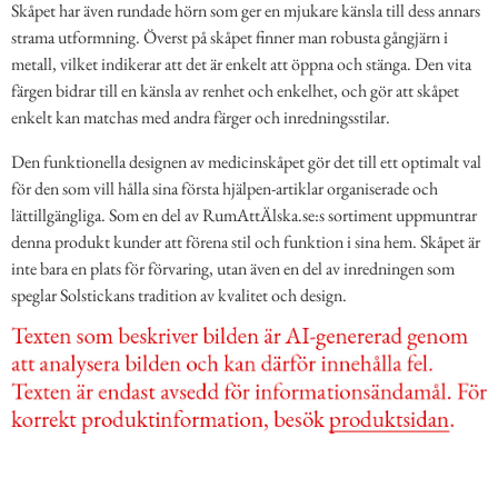
Skåpet har även rundade hörn som ger en mjukare känsla till dess annars
strama utformning. Överst på skåpet finner man robusta gångjärn i
metall, vilket indikerar att det är enkelt att öppna och stänga. Den vita
färgen bidrar till en känsla av renhet och enkelhet, och gör att skåpet
enkelt kan matchas med andra färger och inredningsstilar.
Den funktionella designen av medicinskåpet gör det till ett optimalt val
för den som vill hålla sina första hjälpen-artiklar organiserade och
lättillgängliga. Som en del av RumAttÄlska.se:s sortiment uppmuntrar
denna produkt kunder att förena stil och funktion i sina hem. Skåpet är
inte bara en plats för förvaring, utan även en del av inredningen som
speglar Solstickans tradition av kvalitet och design.