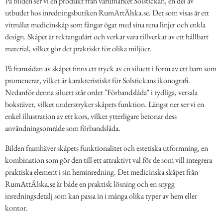
På bilden ser vi en produkt från varumärket Solstickan, en del av
utbudet hos inredningsbutiken RumAttÄlska.se. Det som visas är ett
vitmålat medicinskåp som fångar ögat med sina rena linjer och enkla
design. Skåpet är rektangulärt och verkar vara tillverkat av ett hållbart
material, vilket gör det praktiskt för olika miljöer.
På framsidan av skåpet finns ett tryck av en siluett i form av ett barn som
promenerar, vilket är karakteristiskt för Solstickans ikonografi.
Nedanför denna siluett står ordet "Förbandslåda" i tydliga, versala
bokstäver, vilket understryker skåpets funktion. Längst ner ser vi en
enkel illustration av ett kors, vilket ytterligare betonar dess
användningsområde som förbandslåda.
Bilden framhäver skåpets funktionalitet och estetiska utformning, en
kombination som gör den till ett attraktivt val för de som vill integrera
praktiska element i sin heminredning. Det medicinska skåpet från
RumAttÄlska.se är både en praktisk lösning och en snygg
inredningsdetalj som kan passa in i många olika typer av hem eller
kontor.