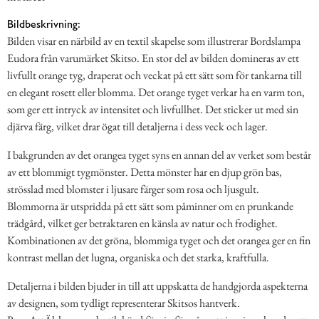
Bildbeskrivning:
Bilden visar en närbild av en textil skapelse som illustrerar Bordslampa
Eudora från varumärket Skitso. En stor del av bilden domineras av ett
livfullt orange tyg, draperat och veckat på ett sätt som för tankarna till
en elegant rosett eller blomma. Det orange tyget verkar ha en varm ton,
som ger ett intryck av intensitet och livfullhet. Det sticker ut med sin
djärva färg, vilket drar ögat till detaljerna i dess veck och lager.
I bakgrunden av det orangea tyget syns en annan del av verket som består
av ett blommigt tygmönster. Detta mönster har en djup grön bas,
strösslad med blomster i ljusare färger som rosa och ljusgult.
Blommorna är utspridda på ett sätt som påminner om en prunkande
trädgård, vilket ger betraktaren en känsla av natur och frodighet.
Kombinationen av det gröna, blommiga tyget och det orangea ger en fin
kontrast mellan det lugna, organiska och det starka, kraftfulla.
Detaljerna i bilden bjuder in till att uppskatta de handgjorda aspekterna
av designen, som tydligt representerar Skitsos hantverk.