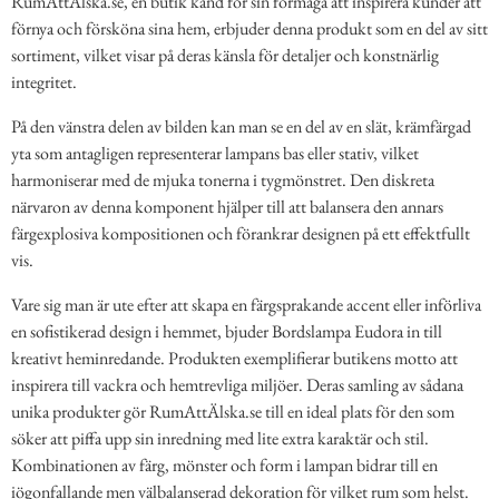
RumAttÄlska.se, en butik känd för sin förmåga att inspirera kunder att
förnya och försköna sina hem, erbjuder denna produkt som en del av sitt
sortiment, vilket visar på deras känsla för detaljer och konstnärlig
integritet.
På den vänstra delen av bilden kan man se en del av en slät, krämfärgad
yta som antagligen representerar lampans bas eller stativ, vilket
harmoniserar med de mjuka tonerna i tygmönstret. Den diskreta
närvaron av denna komponent hjälper till att balansera den annars
färgexplosiva kompositionen och förankrar designen på ett effektfullt
vis.
Vare sig man är ute efter att skapa en färgsprakande accent eller införliva
en sofistikerad design i hemmet, bjuder Bordslampa Eudora in till
kreativt heminredande. Produkten exemplifierar butikens motto att
inspirera till vackra och hemtrevliga miljöer. Deras samling av sådana
unika produkter gör RumAttÄlska.se till en ideal plats för den som
söker att piffa upp sin inredning med lite extra karaktär och stil.
Kombinationen av färg, mönster och form i lampan bidrar till en
iögonfallande men välbalanserad dekoration för vilket rum som helst.