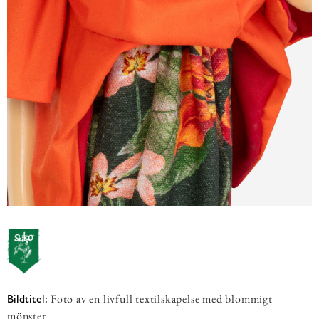
Foto av en livfull textilskapelse med blommigt
Bildtitel:
mönster