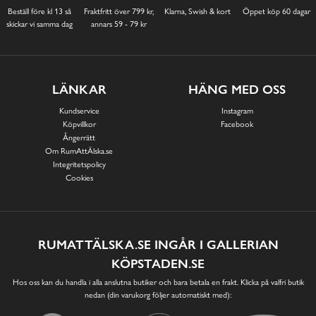
Beställ före kl 13 så
Fraktfritt över 799 kr,
Klarna, Swish & kort
Öppet köp 60 dagar
skickar vi samma dag
annars 59 - 79 kr
LÄNKAR
HÄNG MED OSS
Kundservice
Instagram
Köpvillkor
Facebook
Ångerrätt
Om RumAttÄlska.se
Integritetspolicy
Cookies
RUMATTÄLSKA.SE INGÅR I GALLERIAN
KÖPSTADEN.SE
Hos oss kan du handla i alla anslutna butiker och bara betala en frakt. Klicka på valfri butik
nedan (din varukorg följer automatiskt med):