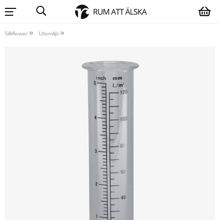
Silkflower
Utemiljö