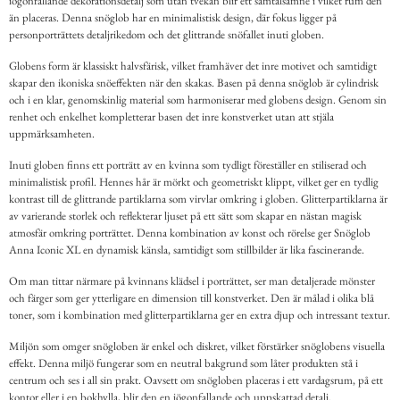
iögonfallande dekorationsdetalj som utan tvekan blir ett samtalsämne i vilket rum den
än placeras. Denna snöglob har en minimalistisk design, där fokus ligger på
personporträttets detaljrikedom och det glittrande snöfallet inuti globen.
Globens form är klassiskt halvsfärisk, vilket framhäver det inre motivet och samtidigt
skapar den ikoniska snöeffekten när den skakas. Basen på denna snöglob är cylindrisk
och i en klar, genomskinlig material som harmoniserar med globens design. Genom sin
renhet och enkelhet kompletterar basen det inre konstverket utan att stjäla
uppmärksamheten.
Inuti globen finns ett porträtt av en kvinna som tydligt föreställer en stiliserad och
minimalistisk profil. Hennes hår är mörkt och geometriskt klippt, vilket ger en tydlig
kontrast till de glittrande partiklarna som virvlar omkring i globen. Glitterpartiklarna är
av varierande storlek och reflekterar ljuset på ett sätt som skapar en nästan magisk
atmosfär omkring porträttet. Denna kombination av konst och rörelse ger Snöglob
Anna Iconic XL en dynamisk känsla, samtidigt som stillbilder är lika fascinerande.
Om man tittar närmare på kvinnans klädsel i porträttet, ser man detaljerade mönster
och färger som ger ytterligare en dimension till konstverket. Den är målad i olika blå
toner, som i kombination med glitterpartiklarna ger en extra djup och intressant textur.
Miljön som omger snögloben är enkel och diskret, vilket förstärker snöglobens visuella
effekt. Denna miljö fungerar som en neutral bakgrund som låter produkten stå i
centrum och ses i all sin prakt. Oavsett om snögloben placeras i ett vardagsrum, på ett
kontor eller i en bokhylla, blir den en iögonfallande och uppskattad detalj.