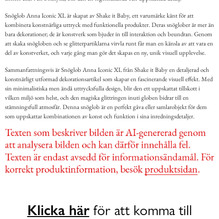
Snöglob Anna Iconic XL är skapat av Shake it Baby, ett varumärke känt för att
kombinera konstnärliga uttryck med funktionella produkter. Deras snöglober är mer än
bara dekorationer; de är konstverk som bjuder in till interaktion och beundran. Genom
att skaka snögloben och se glitterpartiklarna virvla runt får man en känsla av att vara en
del av konstverket, och varje gång man gör det skapas en ny, unik visuell upplevelse.
Sammanfattningsvis är Snöglob Anna Iconic XL från Shake it Baby en detaljerad och
konstnärligt utformad dekorationsartikel som skapar en fascinerande visuell effekt. Med
sin minimalistiska men ändå uttrycksfulla design, blir den ett uppskattat tillskott i
vilken miljö som helst, och den magiska glittringen inuti globen bidrar till en
stämningsfull atmosfär. Denna snöglob är en perfekt gåva eller samlarobjekt för dem
som uppskattar kombinationen av konst och funktion i sina inredningsdetaljer.
Klicka här
för att komma till