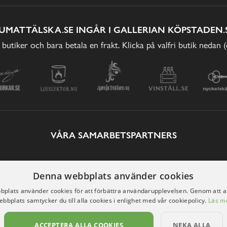
UMATTÄLSKA.SE INGÅR I GALLERIAN KÖPSTADEN.
 butiker och bara betala en frakt. Klicka på valfri butik nedan 
VÅRA SAMARBETSPARTNERS
Denna webbplats använder cookies
plats använder cookies för att förbättra användarupplevelsen. Genom att 
ebbplats samtycker du till alla cookies i enlighet med vår cookiepolicy.
Läs m
ACCEPTERA ALLA COOKIES
NEKA ALLA