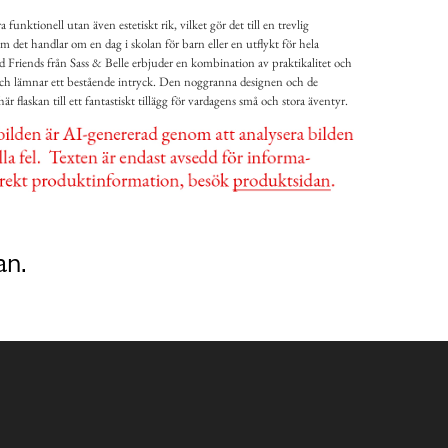
 funktionell utan även estetiskt rik, vilket gör det till en trevlig
om det handlar om en dag i skolan för barn eller en utflykt för hela
 Friends från Sass & Belle erbjuder en kombination av praktikalitet och
k och lämnar ett bestående intryck. Den noggranna designen och de
 flaskan till ett fantastiskt tillägg för vardagens små och stora äventyr.
an.