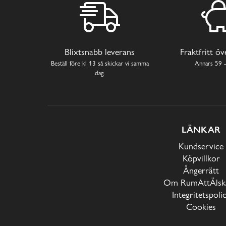
Blixtsnabb leverans
Fraktfritt ö
Beställ före kl 13 så skickar vi samma
Annars 59 -
dag.
LÄNKAR
Kundservice
Köpvillkor
Ångerrätt
Om RumAttÄlska
Integritetspoli
Cookies