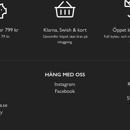
ver 799 kr
Klarna, Swish & kort
Öppet k
 79 kr.
Genomför köpet utan krav på
Full bytes- och re
inloggning.
HÄNG MED OSS
Instagram
Facebook
5
.se
cy