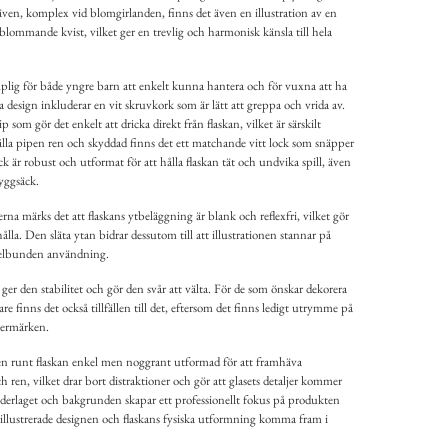
även, komplex vid blomgirlanden, finns det även en illustration av en
 blommande kvist, vilket ger en trevlig och harmonisk känsla till hela
plig för både yngre barn att enkelt kunna hantera och för vuxna att ha
 design inkluderar en vit skruvkork som är lätt att greppa och vrida av.
som gör det enkelt att dricka direkt från flaskan, vilket är särskilt
hålla pipen ren och skyddad finns det ett matchande vitt lock som snäpper
ck är robust och utformat för att hålla flaskan tät och undvika spill, även
ryggsäck.
rna märks det att flaskans ytbeläggning är blank och reflexfri, vilket gör
lla. Den släta ytan bidrar dessutom till att illustrationen stannar på
egelbunden användning.
 ger den stabilitet och gör den svår att välta. För de som önskar dekorera
gare finns det också tillfällen till det, eftersom det finns ledigt utrymme på
termärken.
en runt flaskan enkel men noggrant utformad för att framhäva
ren, vilket drar bort distraktioner och gör att glasets detaljer kommer
nderlaget och bakgrunden skapar ett professionellt fokus på produkten
en illustrerade designen och flaskans fysiska utformning komma fram i