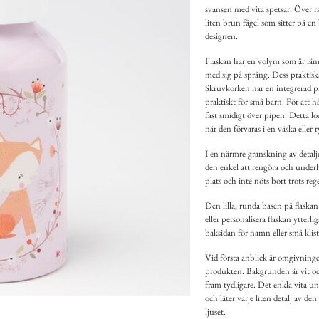
svansen med vita spetsar. Över r
liten brun fågel som sitter på en
designen.
Flaskan har en volym som är läm
med sig på språng. Dess praktiska
Skruvkorken har en integrerad pip 
praktiskt för små barn. För att 
fast smidigt över pipen. Detta lo
när den förvaras i en väska eller 
I en närmre granskning av detalje
den enkel att rengöra och underhå
plats och inte nöts bort trots r
Den lilla, runda basen på flaskan
eller personalisera flaskan ytterli
baksidan för namn eller små klis
Vid första anblick är omgivning
produkten. Bakgrunden är vit och 
fram tydligare. Det enkla vita u
och låter varje liten detalj av d
ljuset.