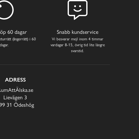
öp 60 dagar
Snabb kundservice
turrätt (ångerrätt) i 60
Vi besvarar mejl inom 4 timmar
dagar.
vardagar 8-15, övrig tid lite längre
svarstid.
ADRESS
RumAttÄlska.se
Lievägen 3
99 31 Ödeshög