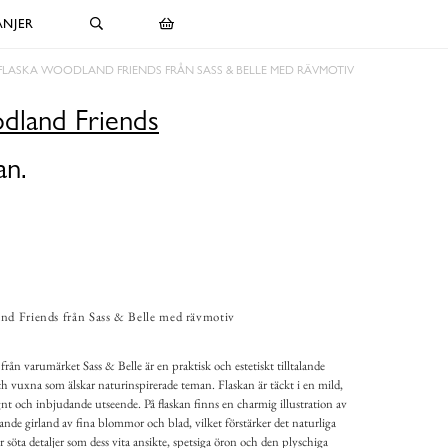
NJER
FLASKA WOODLAND FRIENDS FRÅN SASS & BELLE MED RÄVMOTIV
dland Friends
an.
nd Friends från Sass & Belle med rävmotiv
ån varumärket Sass & Belle är en praktisk och estetiskt tilltalande
 vuxna som älskar naturinspirerade teman. Flaskan är täckt i en mild,
ugnt och inbjudande utseende. På flaskan finns en charmig illustration av
ande girland av fina blommor och blad, vilket förstärker det naturliga
r söta detaljer som dess vita ansikte, spetsiga öron och den plyschiga