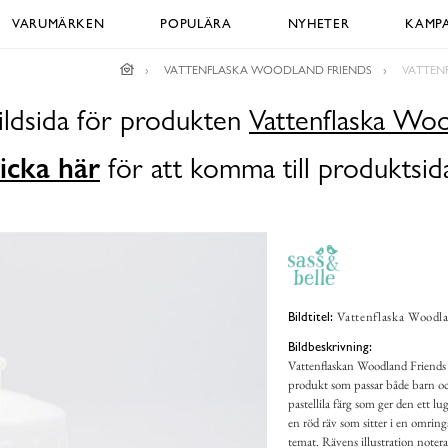
VARUMÄRKEN
POPULÄRA
NYHETER
KAMPA
VATTENFLASKA WOODLAND FRIENDS
VATTEN
ildsida för produkten
Vattenflaska Woo
icka här
för att komma till produktsid
Vattenflaska Woodla
Bildtitel:
Bildbeskrivning:
Vattenflaskan Woodland Friends fr
produkt som passar både barn och
pastellila färg som ger den ett l
en röd räv som sitter i en omring
temat. Rävens illustration notera