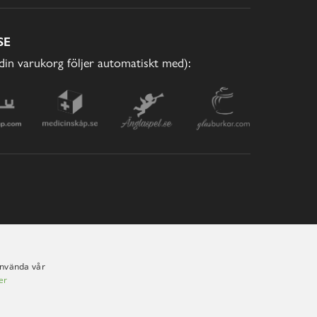
SE
(din varukorg följer automatiskt med):
använda vår
er