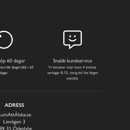
öp 60 dagar
Snabb kundservice
turrätt (ångerrätt) i 60
Vi besvarar mejl inom 4 timmar
dagar.
vardagar 8-15, övrig tid lite längre
svarstid.
ADRESS
RumAttÄlska.se
Lievägen 3
99 31 Ödeshög