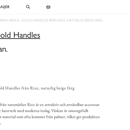
NJER
AFFIA VÄSKA - GOLD HANDLES FRÅN RICE, NATURLIG BEIGE FÄRG
Gold Handles
an.
ld Handles från Rice, naturlig beige färg
från varumärket Rice är en attraktiv och användbar accessoar
t hantverk med moderna inslag. Väskan är omsorgsfullt
rligt material som ofta kommer från palmer, vilket ger produkten
.