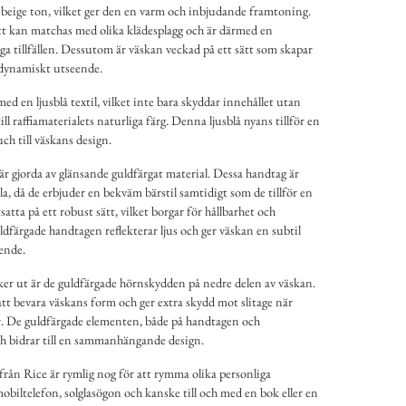
g beige ton, vilket ger den en varm och inbjudande framtoning.
tt kan matchas med olika klädesplagg och är därmed en
a tillfällen. Dessutom är väskan veckad på ett sätt som skapar
 dynamiskt utseende.
ed en ljusblå textil, vilket inte bara skyddar innehållet utan
ill raffiamaterialets naturliga färg. Denna ljusblå nyans tillför en
ch till väskans design.
r gjorda av glänsande guldfärgat material. Dessa handtag är
a, då de erbjuder en bekväm bärstil samtidigt som de tillför en
atta på ett robust sätt, vilket borgar för hållbarhet och
dfärgade handtagen reflekterar ljus och ger väskan en subtil
ende.
cker ut är de guldfärgade hörnskydden på nedre delen av väskan.
att bevara väskans form och ger extra skydd mot slitage när
or. De guldfärgade elementen, både på handtagen och
ch bidrar till en sammanhängande design.
från Rice är rymlig nog för att rymma olika personliga
obiltelefon, solglasögon och kanske till och med en bok eller en