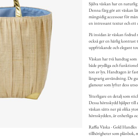
Själva väskan har en naturli
Denna färg gör att väskan lä
mångsidig accessoar för mång
en intressant textur och ett
På insidan är väskan fodrad m
också ger en härlig kontrast t
uppfriskande och elegant tou
Väskan har två handtag som ä
både prydliga och funktionell
ton av lyx. Handtagen är fasts
långvarig användning. De gul
glamour som lyfter dess utse
Ytterligare en detalj som sti
Dessa hörnskydd hjälper till 
väskan sätts ner på olika yt
hörnskydden, är enhetliga o
Raffia Väska - Gold Handles 
tillhörigheter som plånbok, m