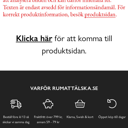
Klicka här
för att komma till
produktsidan.
VARFÖR RUMATTÄLSKA.SE
Beställ före kl 13 så
Fraktfritt över 799 kr,
Klarna, Swish & kort
Öppet köp 60 dagar
skickar vi samma dag
annars 59 - 79 kr