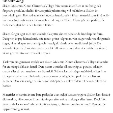
Bildbeskrivning:
Skålen Melamin X-mas Christmas Village från varumärket Rice är en festlig och
färgstark produkt, idealisk för att sprida julstämning vid måltiderna. Skålen är
huvudsakligen tillverkad av melamin, ett slitstarkt och hållbart material som är känt för
sin motståndskraft mot sprickor och spridning av fläckar. Detta gör den perfekt för
både vardagligt bruk och festliga tillfällen.
Skålen fångar ögat med sitt levande blåa yttre där ett bedårande landskap tar form.
Designen är prydd med små, söta renar, gröna julgranar, vita stugor och rosa slingrande
stigar, vilket skapar en charmig och nostalgisk känsla av en traditionell julby. De
levande färgerna på motivet skapar en lekfull kontrast mot den vita insidan av skålen,
vilket ger ett intressant visuellt uttryck.
Tack vare sin generösa storlek kan skålen Melamin X-mas Christmas Village användas
för en mängd olika ändamål. Den passar utmärkt till servering av potatis, sallader,
snacks eller till och med som en fruktskål. Skålens kant är något utåtböjd, vilket inte
bara ger ett estetiskt tilltalande utseende utan också gör den praktisk och lätt att
hantera. Den står stadigt på sin något förhöjda bas, vilket bidrar till dess stabilitet på
bordet.
Materialet melamin är inte bara praktiskt utan också lätt att rengöra. Skålen kan diskas i
diskmaskin, vilket underlättar städningen efter större middagar eller fester. Dock bör
man undvika att använda den i mikrovågsugn, eftersom melamin inte är lämpat för
uppvärmning av mat.