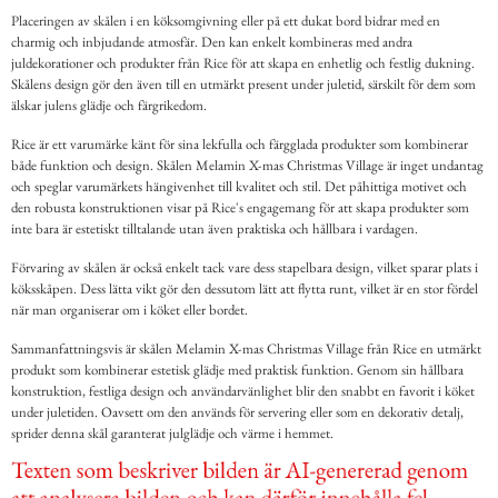
Placeringen av skålen i en köksomgivning eller på ett dukat bord bidrar med en
charmig och inbjudande atmosfär. Den kan enkelt kombineras med andra
juldekorationer och produkter från Rice för att skapa en enhetlig och festlig dukning.
Skålens design gör den även till en utmärkt present under juletid, särskilt för dem som
älskar julens glädje och färgrikedom.
Rice är ett varumärke känt för sina lekfulla och färgglada produkter som kombinerar
både funktion och design. Skålen Melamin X-mas Christmas Village är inget undantag
och speglar varumärkets hängivenhet till kvalitet och stil. Det påhittiga motivet och
den robusta konstruktionen visar på Rice's engagemang för att skapa produkter som
inte bara är estetiskt tilltalande utan även praktiska och hållbara i vardagen.
Förvaring av skålen är också enkelt tack vare dess stapelbara design, vilket sparar plats i
köksskåpen. Dess lätta vikt gör den dessutom lätt att flytta runt, vilket är en stor fördel
när man organiserar om i köket eller bordet.
Sammanfattningsvis är skålen Melamin X-mas Christmas Village från Rice en utmärkt
produkt som kombinerar estetisk glädje med praktisk funktion. Genom sin hållbara
konstruktion, festliga design och användarvänlighet blir den snabbt en favorit i köket
under juletiden. Oavsett om den används för servering eller som en dekorativ detalj,
sprider denna skål garanterat julglädje och värme i hemmet.