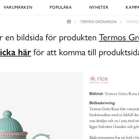
VARUMÄRKEN
POPULÄRA
NYHETER
KAMPA
TERMOS GRÖN/ROSA
TERMOS
r en bildsida för produkten
Termos Gr
icka här
för att komma till produktsid
Termos Grön/Rosa fr
Bildtitel:
Bildbeskrivning:
Termos Grön/Rosa från varumärk
funktionalitet med en lekfull des
rosa detaljer och en i rosa med 
ligger bekvämt i handen och gör 
Båda termoserna har ett lock i for