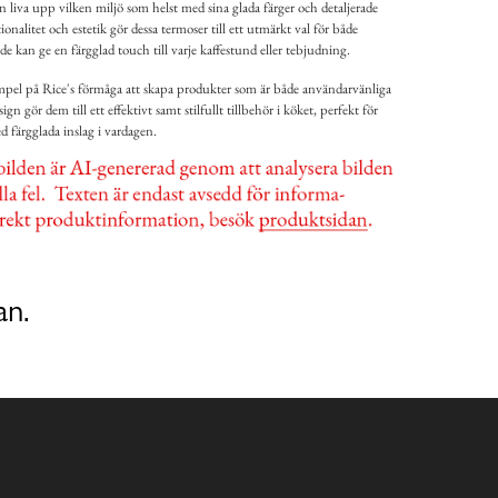
 liva upp vilken miljö som helst med sina glada färger och detaljerade
alitet och estetik gör dessa termoser till ett utmärkt val för både
 kan ge en färgglad touch till varje kaffestund eller tebjudning.
empel på Rice's förmåga att skapa produkter som är både användarvänliga
sign gör dem till ett effektivt samt stilfullt tillbehör i köket, perfekt för
 färgglada inslag i vardagen.
an.