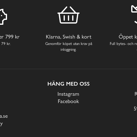
ver 799 kr
Klarna, Swish & kort
Öppet k
 79 kr.
Genomför köpet utan krav på
Full bytes- och re
inloggning.
HÄNG MED OSS
Instagram
Facebook
5
.se
cy