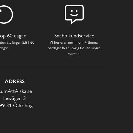
öp 60 dagar
Snabb kundservice
turrätt (ångerrätt) i 60
Vi besvarar mejl inom 4 timmar
dagar.
vardagar 8-15, övrig tid lite längre
svarstid.
ADRESS
RumAttÄlska.se
Lievägen 3
99 31 Ödeshög