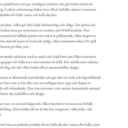
en pärlad kant som ger ytterligare struktur och gör locket enkelt att
g. Lockets utformning bidrar även till att behålla värmen i termosen
idealiska för både varma och kalla drycker.
bar plast, vilket gör dem både lätthanteriga och tåliga. Det gröna och
h lockets kant ger termoserna en modern och livfull karaktär. Den
orerad med räfflade partier som också är pärlkantade, vilket skapar en
en stående basen är bred och stadig, vilket minimerar risken för spill
laceras på olika ytor.
gonomiskt utformat med en mjuk och böjd form som följer termosens
tt greppa och hälla även när termosen är fylld. Det subtila men robusta
 färg och stil, vilket bidrar till en sammanhållen design.
mosen är dekorerade med detaljer som ger dem en unik och iögonfallande
en kan man se hur den rosa accentfärgen lyser upp och skapar en
nde och inbjudande. Den rosa termosen visar samma harmoniska samspel
häver dess lekfullhet och design.
er man en neutral bakgrund, vilket framhäver termosernas livfulla
ickfång. Detta bidrar till att de lätt kan integreras i olika köks- och
.
e bara en praktisk produkt för att hålla drycker varma eller kalla, utan