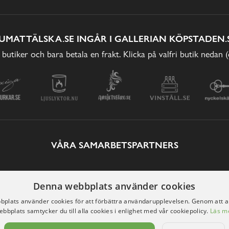
UMATTÄLSKA.SE INGÅR I GALLERIAN KÖPSTADEN.
 butiker och bara betala en frakt. Klicka på valfri butik nedan 
VÅRA SAMARBETSPARTNERS
Denna webbplats använder cookies
plats använder cookies för att förbättra användarupplevelsen. Genom att 
ebbplats samtycker du till alla cookies i enlighet med vår cookiepolicy.
Läs m