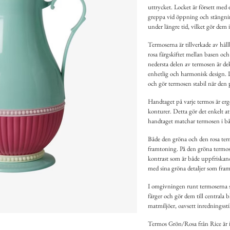
uttrycket. Locket är försett med 
greppa vid öppning och stängnin
under längre tid, vilket gör dem 
Termoserna är tillverkade av håll
rosa färgskiftet mellan basen oc
nedersta delen av termosen är dek
enhetlig och harmonisk design. D
och gör termosen stabil när den p
Handtaget på varje termos är er
konturer. Detta gör det enkelt a
handtaget matchar termosen i både
Både den gröna och den rosa ter
framtoning. På den gröna termos
kontrast som är både uppfriska
med sina gröna detaljer som fram
I omgivningen runt termoserna s
färger och gör dem till centrala bl
matmiljöer, oavsett inredningsstil
Termos Grön/Rosa från Rice är int