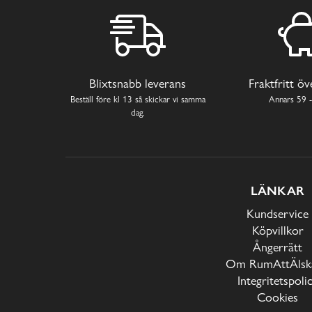
Blixtsnabb leverans
Fraktfritt ö
Beställ före kl 13 så skickar vi samma
Annars 59 -
dag.
LÄNKAR
Kundservice
Köpvillkor
Ångerrätt
Om RumAttÄlska
Integritetspoli
Cookies