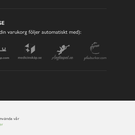
SE
(din varukorg följer automatiskt med):
använda vår
er