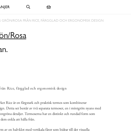
NJER
 GRÖN/ROSA FRÅN RICE, FÄRGGLAD OCH ERGONOMISK DESIGN
ön/Rosa
an.
ån Rice, färgglad och ergonomisk design
et Rice är en färgstark och praktisk termos som kombinerar
ign. Detta set består av två separata termoser, en i mintgrön nyans med
mintgröna detaljer. Termoserna har en distinkt och rundad form som
dem enkla att hälla från.
m av en halvklot med vertikala fåror som bidrar till det visuella